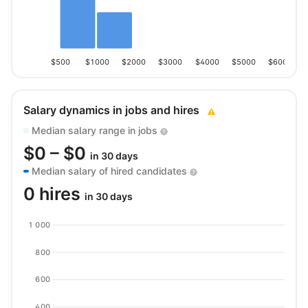
$500
$1000
$2000
$3000
$4000
$5000
$6000
Salary dynamics in jobs and hires
Median salary range in jobs
$
0
– $
0
in 30 days
Median salary of hired candidates
0 hires
in 30 days
1 000
800
600
400