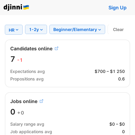
Sign Up
1-2y
Beginner/Elementary
Region
Clear
HR
Candidates online
7
-1
Expectations avg
$
700
– $
1 250
Propositions avg
0.6
Jobs online
0
+0
Salary range avg
$
0
– $
0
Job applications avg
0