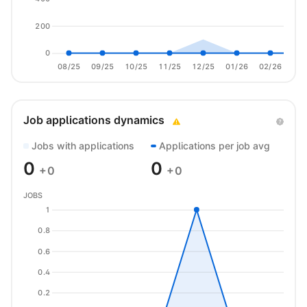
200
0
08/25
09/25
10/25
11/25
12/25
01/26
02/26
03/
Job applications dynamics
Jobs with applications
Applications per job avg
0
0
+0
+0
JOBS
1
0.8
0.6
0.4
0.2