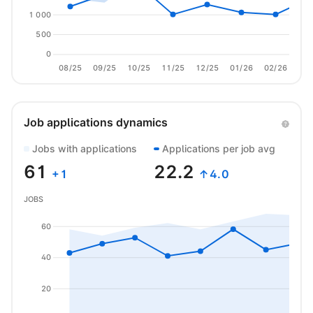
1 000
500
0
08/25
09/25
10/25
11/25
12/25
01/26
02/26
03/
Job applications dynamics
Jobs with applications
Applications per job avg
61
22.2
+
1
↑4.0
JOBS
60
40
20