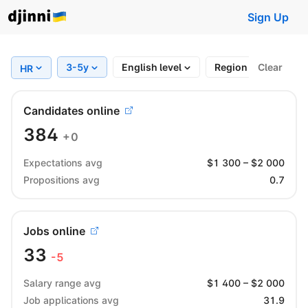
Sign Up
3-5y
English level
Region
Clear
Work 
HR
Candidates online
384
+0
Expectations avg
$
1 300
– $
2 000
Propositions avg
0.7
Jobs online
33
-5
Salary range avg
$
1 400
– $
2 000
Job applications avg
31.9