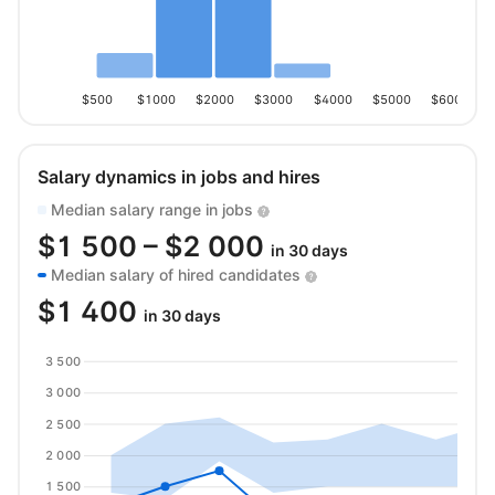
$500
$1000
$2000
$3000
$4000
$5000
$6000
Salary dynamics in jobs and hires
Median salary range in jobs
$
1 500
– $
2 000
in 30 days
Median salary of hired candidates
$
1 400
in 30 days
3 500
3 000
2 500
2 000
1 500