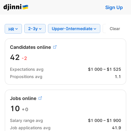
Sign Up
2-3y
Upper-Intermediate
Region
Clear
HR
Candidates online
42
-2
Expectations avg
$
1 000
– $
1 525
Propositions avg
1.1
Jobs online
10
+0
Salary range avg
$
1 000
– $
1 900
Job applications avg
41.9