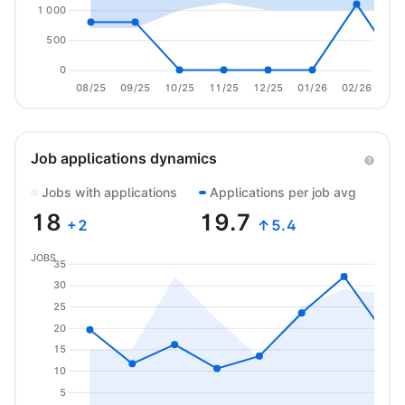
1 000
500
0
08/25
09/25
10/25
11/25
12/25
01/26
02/26
03/
Job applications dynamics
Jobs with applications
Applications per job avg
18
19.7
+
2
↑5.4
JOBS
35
30
25
20
15
10
5