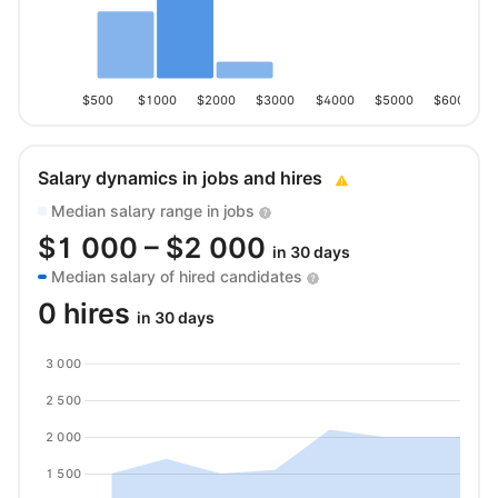
$500
$1000
$2000
$3000
$4000
$5000
$6000
Salary dynamics in jobs and hires
Median salary range in jobs
$
1 000
– $
2 000
in 30 days
Median salary of hired candidates
0 hires
in 30 days
3 000
2 500
2 000
1 500