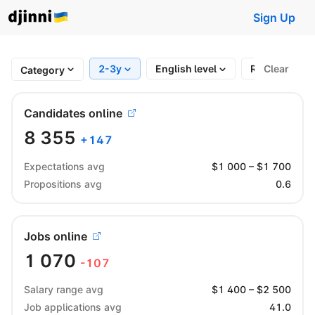
Sign Up
2-3y
English level
Region
Clear
Category
Candidates online
8 355
+
147
Expectations avg
$
1 000
– $
1 700
Propositions avg
0.6
Jobs online
1 070
-107
Salary range avg
$
1 400
– $
2 500
Job applications avg
41.0