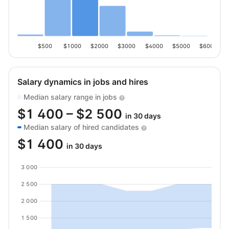
$500
$1000
$2000
$3000
$4000
$5000
$6000
Salary dynamics in jobs and hires
Median salary range in jobs
$
1 400
– $
2 500
in 30 days
Median salary of hired candidates
$
1 400
in 30 days
3 000
2 500
2 000
1 500