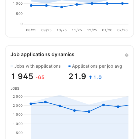
1 000
500
0
08/25
09/25
10/25
11/25
12/25
01/26
02/26
03/
Job applications dynamics
Jobs with applications
Applications per job avg
1 945
21.9
-65
↑1.0
JOBS
2 500
2 000
1 500
1 000
500