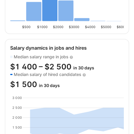
$500
$1000
$2000
$3000
$4000
$5000
$6000
Salary dynamics in jobs and hires
Median salary range in jobs
$
1 400
– $
2 500
in 30 days
Median salary of hired candidates
$
1 500
in 30 days
3 000
2 500
2 000
1 500