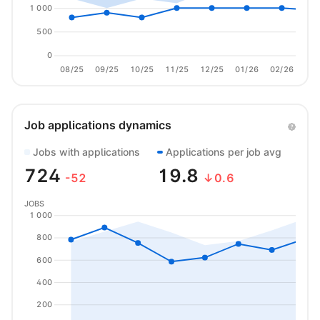
1 000
500
0
08/25
09/25
10/25
11/25
12/25
01/26
02/26
03/
Job applications dynamics
Jobs with applications
Applications per job avg
724
19.8
-52
↓0.6
JOBS
1 000
800
600
400
200