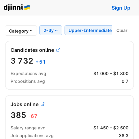
Sign Up
2-3y
Upper-Intermediate
Clear
Regi
Category
Candidates online
3 732
+
51
Expectations avg
$
1 000
– $
1 800
Propositions avg
0.7
Jobs online
385
-67
Salary range avg
$
1 450
– $
2 500
Job applications avg
38.3