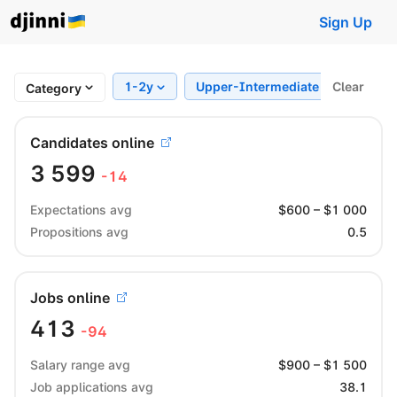
Sign Up
1-2y
Upper-Intermediate
Clear
Regi
Category
Candidates online
3 599
-14
Expectations avg
$
600
– $
1 000
Propositions avg
0.5
Jobs online
413
-94
Salary range avg
$
900
– $
1 500
Job applications avg
38.1