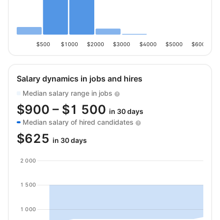
$500
$1000
$2000
$3000
$4000
$5000
$6000
Salary dynamics in jobs and hires
Median salary range in jobs
$
900
– $
1 500
in 30 days
Median salary of hired candidates
$
625
in 30 days
2 000
1 500
1 000