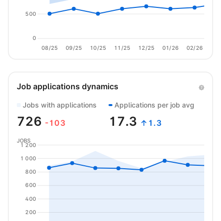
500
0
08/25
09/25
10/25
11/25
12/25
01/26
02/26
03/
Job applications dynamics
Jobs with applications
Applications per job avg
726
17.3
-103
↑1.3
JOBS
1 200
1 000
800
600
400
200