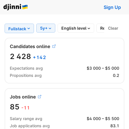
Sign Up
5y+
English level
Region
Clear
Fullstack
Candidates online
2 428
+
142
Expectations avg
$
3 000
– $
5 000
Propositions avg
0.2
Jobs online
85
-11
Salary range avg
$
4 000
– $
5 500
Job applications avg
83.1