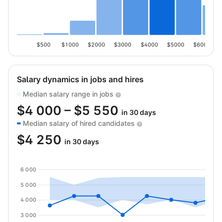
$500
$1000
$2000
$3000
$4000
$5000
$6000
Salary dynamics in jobs and hires
Median salary range in jobs
$
4 000
– $
5 550
in 30 days
Median salary of hired candidates
$
4 250
in 30 days
6 000
5 000
4 000
3 000