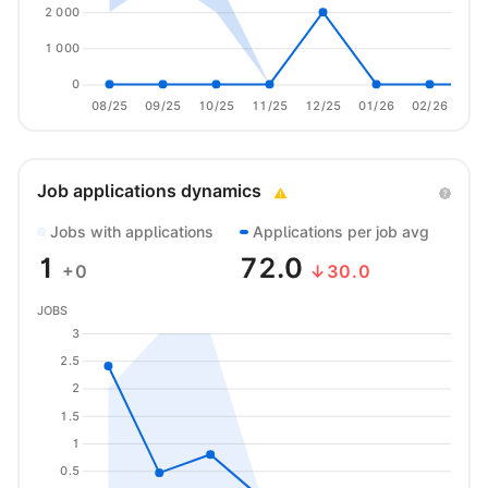
2 000
1 000
0
08/25
09/25
10/25
11/25
12/25
01/26
02/26
03/
Job applications dynamics
Jobs with applications
Applications per job avg
1
72.0
+0
↓30.0
JOBS
3
2.5
2
1.5
1
0.5