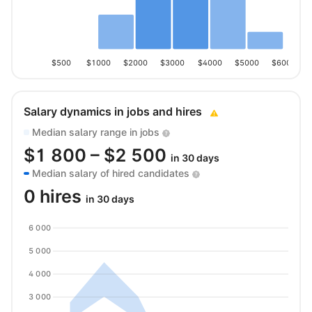
$500
$1000
$2000
$3000
$4000
$5000
$6000
Salary dynamics in jobs and hires
Median salary range in jobs
$
1 800
– $
2 500
in 30 days
Median salary of hired candidates
0 hires
in 30 days
6 000
5 000
4 000
3 000