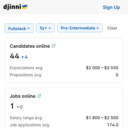
Sign Up
5y+
Pre-Intermediate
Clear
Region
Fullstack
Candidates online
44
+
4
Expectations avg
$
2 000
– $
3 550
Propositions avg
0
Jobs online
1
+0
Salary range avg
$
1 800
– $
2 500
Job applications avg
174.0