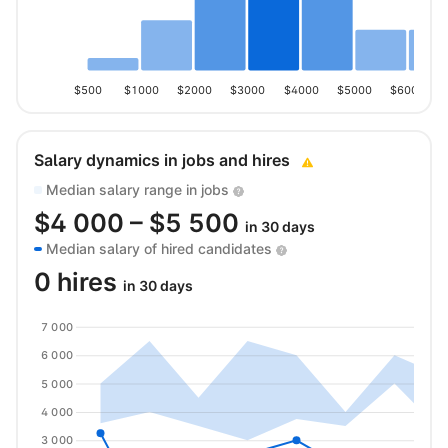
$500
$1000
$2000
$3000
$4000
$5000
$6000
Salary dynamics in jobs and hires
Median salary range in jobs
$
4 000
– $
5 500
in 30 days
Median salary of hired candidates
0 hires
in 30 days
7 000
6 000
5 000
4 000
3 000