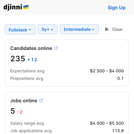
Sign Up
5y+
Intermediate
Region
Clear
Fullstack
Candidates online
235
+
12
Expectations avg
$
2 500
– $
4 000
Propositions avg
0.1
Jobs online
5
-2
Salary range avg
$
4 000
– $
5 500
Job applications avg
115.8