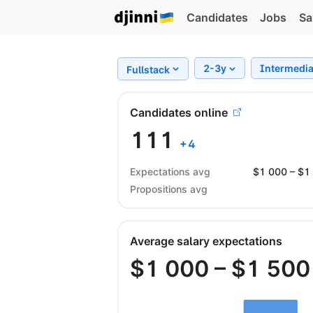
Candidates
Jobs
Sa
2-3y
Intermedi
Fullstack
Candidates online
111
+
4
Expectations avg
$
1 000
– $
1
Propositions avg
Average salary expectations
$
1 000
– $
1 500