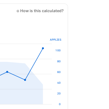
How is this calculated?
APPLIES
100
80
60
40
20
0