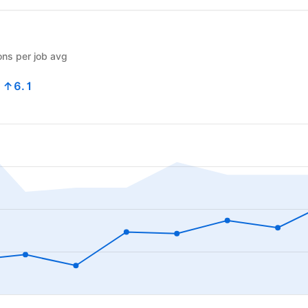
ons per job avg
3
↑6.1