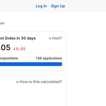
Log In
Sign Up
ear
nni Index in 30 days
Huh?
.05
↓0.05
propositions
198 applications
How is this calculated?