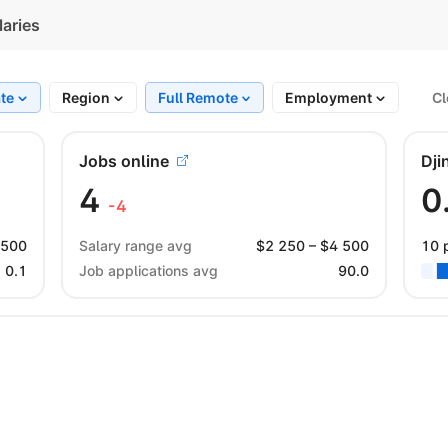
laries
ate
Region
Full Remote
Employment
Cl
Jobs online
Dji
4
0
-4
 500
Salary range avg
$
2 250
– $
4 500
10 
0.1
Job applications avg
90.0