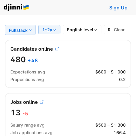
Sign Up
1-2y
English level
Region
Clear
Fullstack
Candidates online
480
+
48
Expectations avg
$
600
– $
1 000
Propositions avg
0.2
Jobs online
13
-5
Salary range avg
$
500
– $
1 300
Job applications avg
166.4