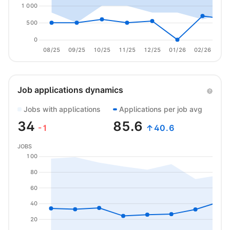
1 000
500
0
08/25
09/25
10/25
11/25
12/25
01/26
02/26
03/
Job applications dynamics
Jobs with applications
Applications per job avg
34
85.6
-1
↑40.6
JOBS
100
80
60
40
20