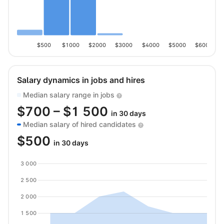
$500
$1000
$2000
$3000
$4000
$5000
$6000
Salary dynamics in jobs and hires
Median salary range in jobs
$
700
– $
1 500
in 30 days
Median salary of hired candidates
$
500
in 30 days
3 000
2 500
2 000
1 500