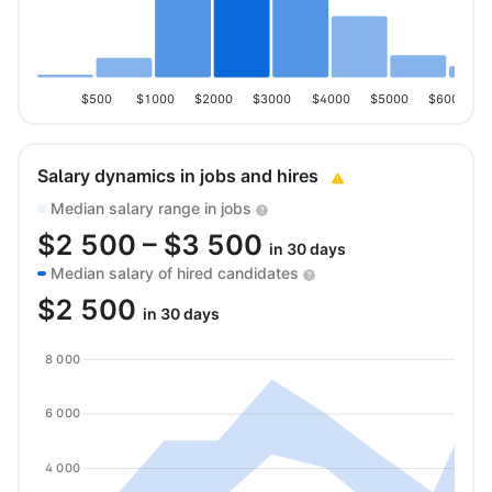
$500
$1000
$2000
$3000
$4000
$5000
$6000
Salary dynamics in jobs and hires
Median salary range in jobs
$
2 500
– $
3 500
in 30 days
Median salary of hired candidates
$
2 500
in 30 days
8 000
6 000
4 000