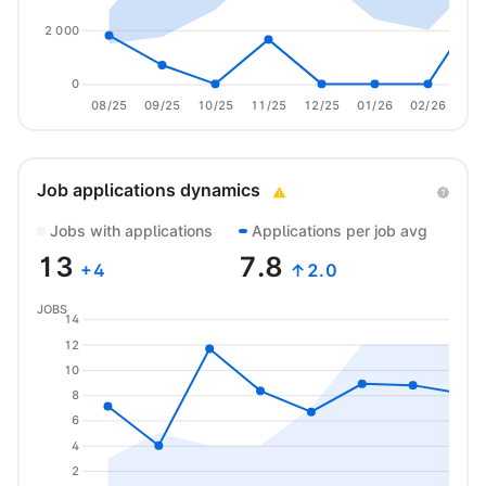
2 000
0
08/25
09/25
10/25
11/25
12/25
01/26
02/26
03/
Job applications dynamics
Jobs with applications
Applications per job avg
13
7.8
+
4
↑2.0
JOBS
14
12
10
8
6
4
2