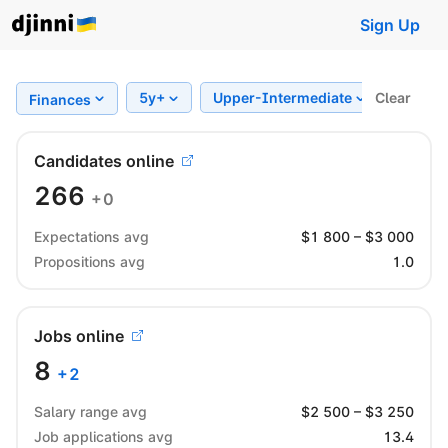
Sign Up
5y+
Upper-Intermediate
Clear
Regio
Finances
Candidates online
266
+0
Expectations avg
$
1 800
– $
3 000
Propositions avg
1.0
Jobs online
8
+
2
Salary range avg
$
2 500
– $
3 250
Job applications avg
13.4