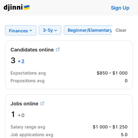
Sign Up
3-5y
Beginner/Elementary
Clear
Regi
Finances
Candidates online
3
+
2
Expectations avg
$
850
– $
1 000
Propositions avg
0
Jobs online
1
+0
Salary range avg
$
1 000
– $
1 250
Job applications avg
5.0