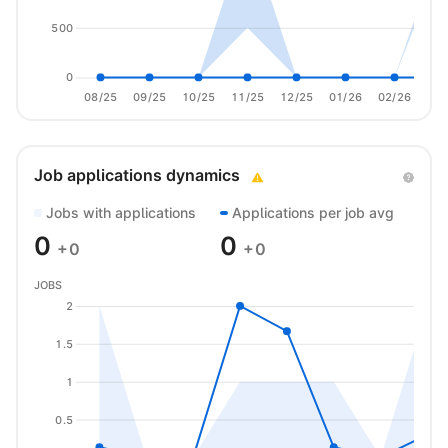
500
0
08/25
09/25
10/25
11/25
12/25
01/26
02/26
03/
Job applications dynamics
Jobs with applications
Applications per job avg
0
0
+0
+0
JOBS
2
1.5
1
0.5