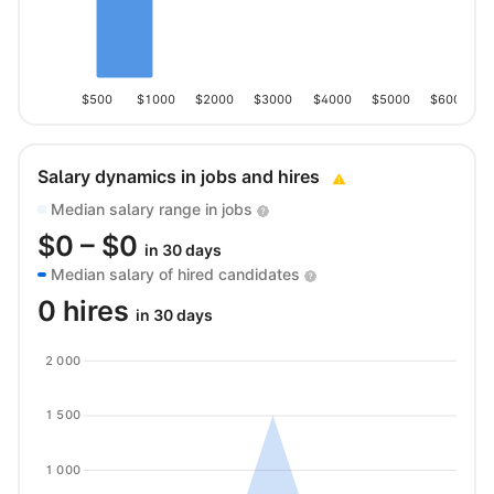
$500
$1000
$2000
$3000
$4000
$5000
$6000
Salary dynamics in jobs and hires
Median salary range in jobs
$
0
– $
0
in 30 days
Median salary of hired candidates
0 hires
in 30 days
2 000
1 500
1 000