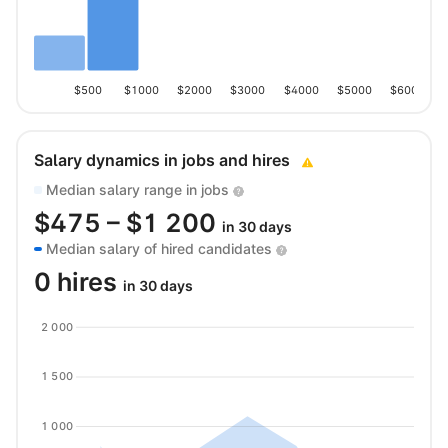
$500
$1000
$2000
$3000
$4000
$5000
$6000
Salary dynamics in jobs and hires
Median salary range in jobs
$
475
– $
1 200
in 30 days
Median salary of hired candidates
0 hires
in 30 days
2 000
1 500
1 000