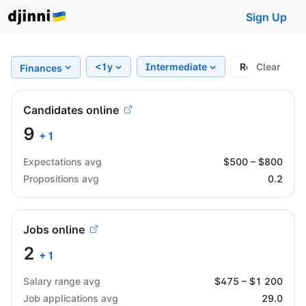
Sign Up
<1y
Intermediate
Region
Clear
Finances
Candidates online
9
+
1
Expectations avg
$
500
– $
800
Propositions avg
0.2
Jobs online
2
+
1
Salary range avg
$
475
– $
1 200
Job applications avg
29.0