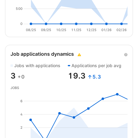
500
0
08/25
09/25
10/25
11/25
12/25
01/26
02/26
03/
Job applications dynamics
Jobs with applications
Applications per job avg
3
19.3
+0
↑5.3
JOBS
6
4
2