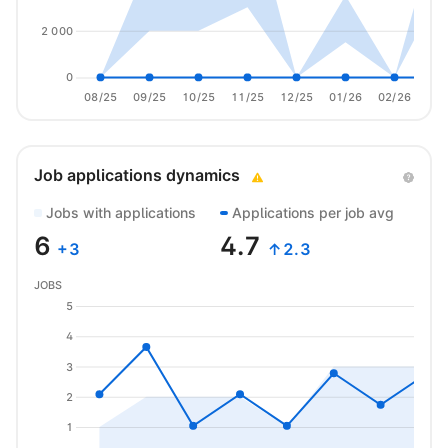
2 000
0
08/25
09/25
10/25
11/25
12/25
01/26
02/26
03/
Job applications dynamics
Jobs with applications
Applications per job avg
6
4.7
+
3
↑2.3
JOBS
5
4
3
2
1