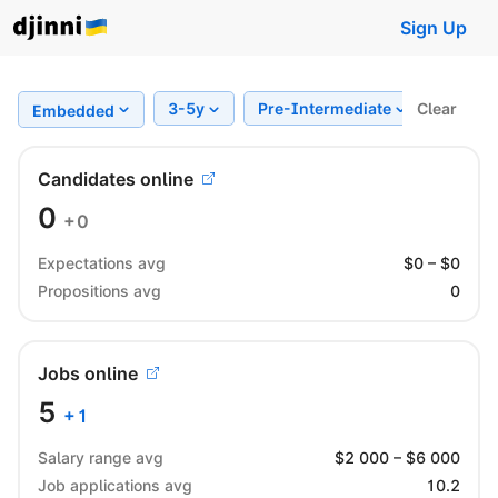
Sign Up
3-5y
Pre-Intermediate
Clear
Regio
Embedded
Candidates online
0
+0
Expectations avg
$
0
– $
0
Propositions avg
0
Jobs online
5
+
1
Salary range avg
$
2 000
– $
6 000
Job applications avg
10.2