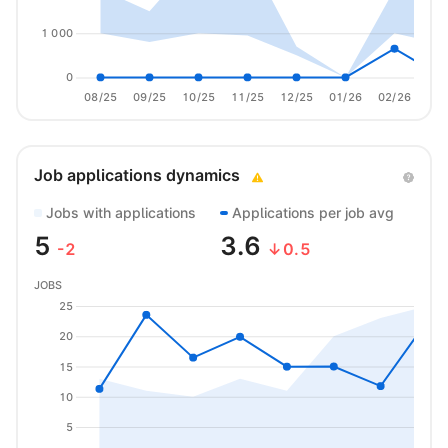
1 000
0
08/25
09/25
10/25
11/25
12/25
01/26
02/26
03/
Job applications dynamics
Jobs with applications
Applications per job avg
5
3.6
-2
↓0.5
JOBS
25
20
15
10
5