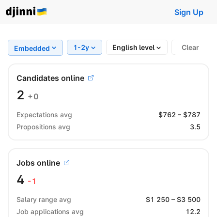
Sign Up
1-2y
English level
Region
Clear
Embedded
Candidates online
2
+0
Expectations avg
$
762
– $
787
Propositions avg
3.5
Jobs online
4
-1
Salary range avg
$
1 250
– $
3 500
Job applications avg
12.2