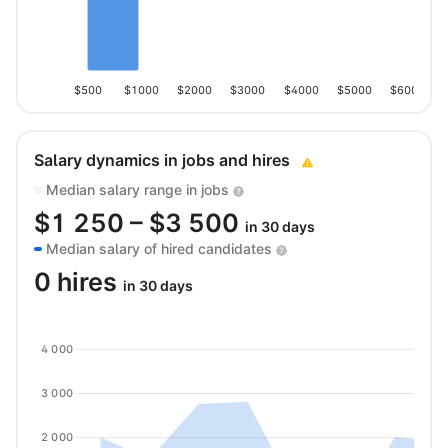
$500
$1000
$2000
$3000
$4000
$5000
$6000
Salary dynamics in jobs and hires
Median salary range in jobs
$
1 250
– $
3 500
in 30 days
Median salary of hired candidates
0 hires
in 30 days
4 000
3 000
2 000