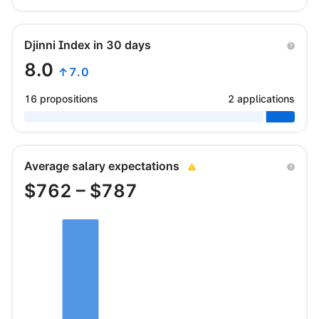
Djinni Index in 30 days
8.0
↑7.0
16 propositions
2 applications
Average salary expectations
$
762
– $
787