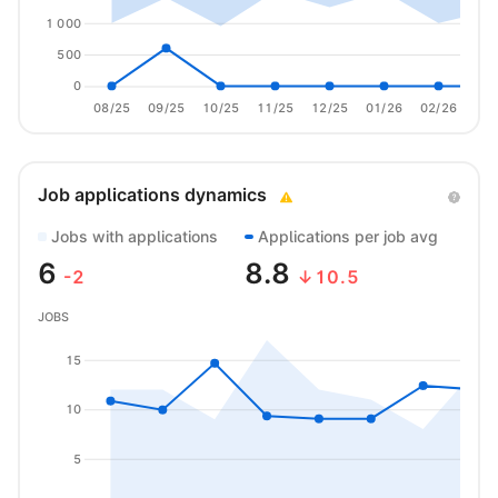
1 000
500
0
08/25
09/25
10/25
11/25
12/25
01/26
02/26
03/
Job applications dynamics
Jobs with applications
Applications per job avg
6
8.8
-2
↓10.5
JOBS
15
10
5