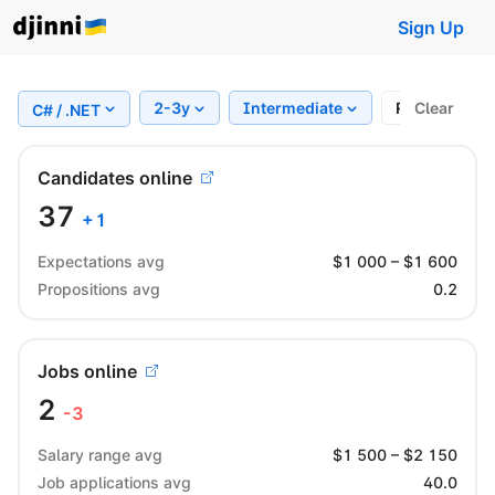
Sign Up
2-3y
Intermediate
Region
Clear
C# / .NET
Candidates online
37
+
1
Expectations avg
$
1 000
– $
1 600
Propositions avg
0.2
Jobs online
2
-3
Salary range avg
$
1 500
– $
2 150
Job applications avg
40.0