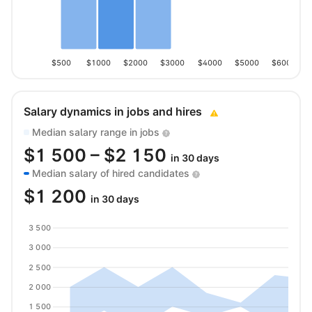
$500
$1000
$2000
$3000
$4000
$5000
$6000
Salary dynamics in jobs and hires
Median salary range in jobs
$
1 500
– $
2 150
in 30 days
Median salary of hired candidates
$
1 200
in 30 days
3 500
3 000
2 500
2 000
1 500