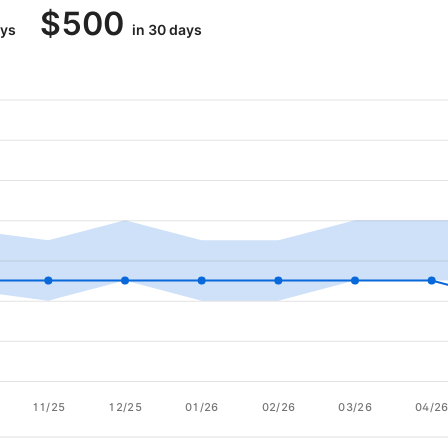
$
500
ays
in 30 days
11/25
12/25
01/26
02/26
03/26
04/2