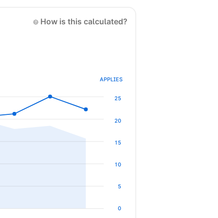
How is this calculated?
APPLIES
25
20
15
10
5
0