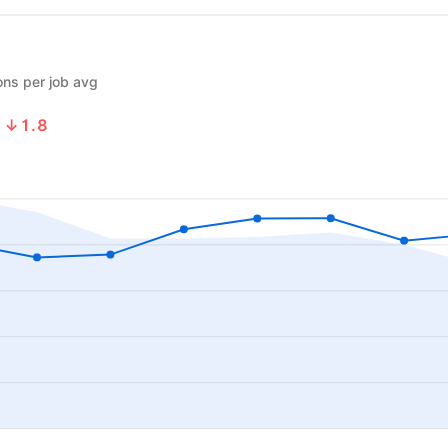
ons per job avg
8
↓1.8