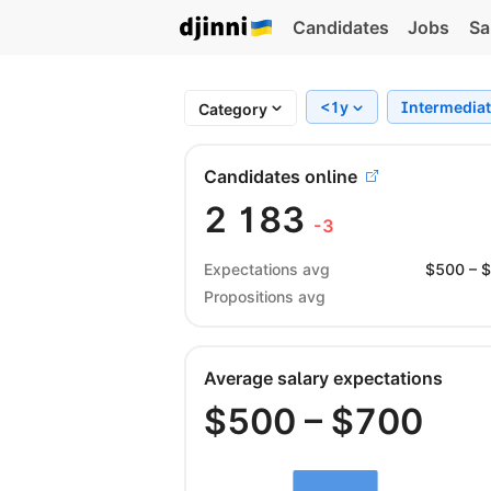
Candidates
Jobs
Sa
<1y
Intermedia
Category
Candidates online
2 183
-3
Expectations avg
$
500
– 
Propositions avg
Average salary expectations
$
500
– $
700