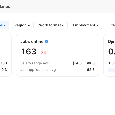
laries
te
Region
Work format
Employment
Cl
Jobs online
Dji
163
0
-26
$
700
Salary range avg
$
500
– $
800
1 0
0.3
Job applications avg
62.3