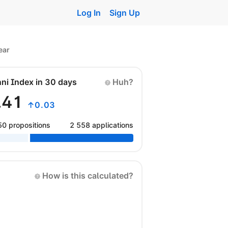
Log In
Sign Up
ear
nni Index in 30 days
Huh?
.41
↑0.03
50 propositions
2 558 applications
How is this calculated?