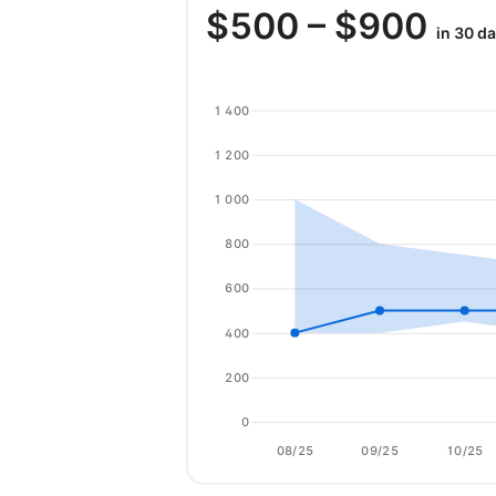
$
500
– $
900
in 30 d
1 400
1 200
1 000
800
600
400
200
0
08/25
09/25
10/25