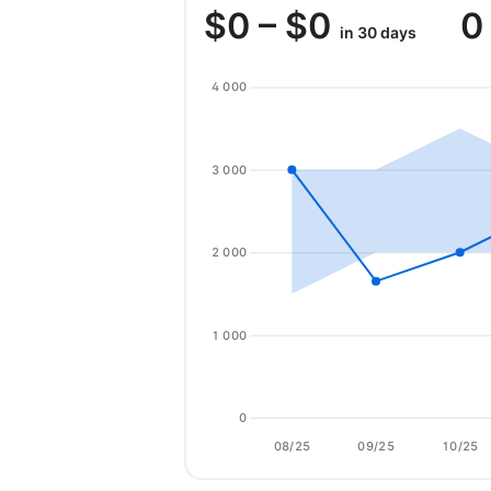
$
0
– $
0
0
in 30 days
4 000
3 000
2 000
1 000
0
08/25
09/25
10/25