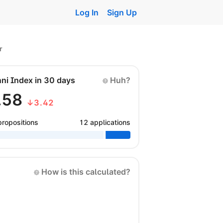
Log In
Sign Up
r
nni Index in 30 days
Huh?
.58
↓3.42
propositions
12 applications
How is this calculated?