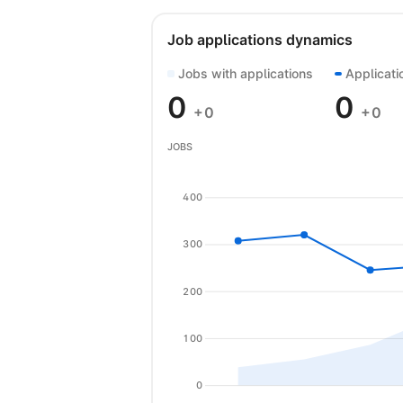
Job applications dynamics
Jobs with applications
Applicati
0
0
+0
+0
JOBS
400
300
200
100
0