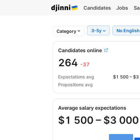
Candidates
Jobs
Sa
3-5y
No Englis
Category
Candidates online
264
-37
Expectations avg
$
1 500
– $
3
Propositions avg
Average salary expectations
$
1 500
– $
3 000