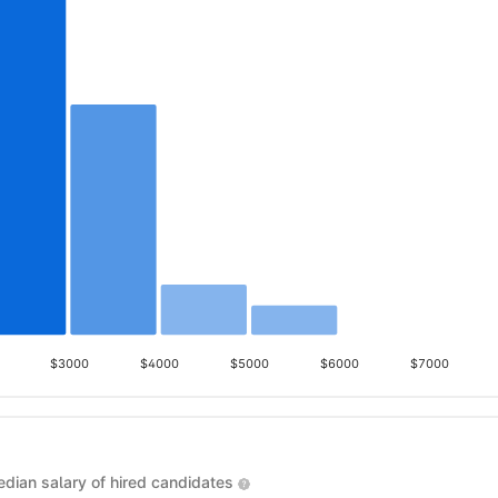
$3000
$4000
$5000
$6000
$7000
dian salary of hired candidates