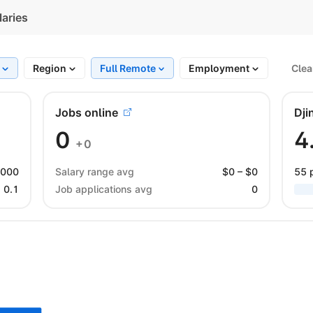
laries
h
Region
Full Remote
Employment
Clea
Jobs online
Dji
0
4
+0
 000
Salary range avg
$
0
– $
0
55 
0.1
Job applications avg
0