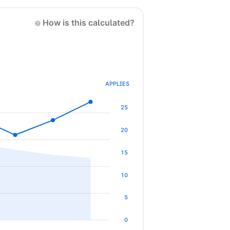
How is this calculated?
APPLIES
25
20
15
10
5
0