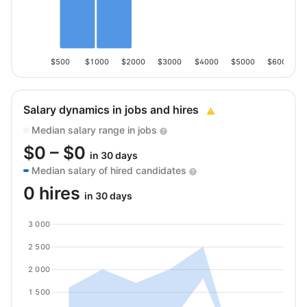
$500
$1000
$2000
$3000
$4000
$5000
$6000
Salary dynamics in jobs and hires
Median salary range in jobs
$
0
– $
0
in 30 days
Median salary of hired candidates
0 hires
in 30 days
3 000
2 500
2 000
1 500