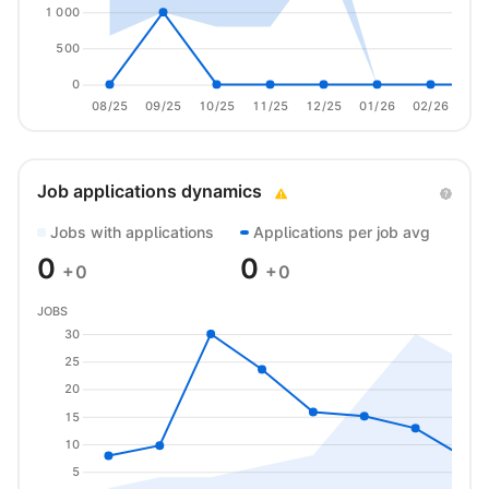
1 000
500
0
08/25
09/25
10/25
11/25
12/25
01/26
02/26
03/
Job applications dynamics
Jobs with applications
Applications per job avg
0
0
+0
+0
JOBS
30
25
20
15
10
5