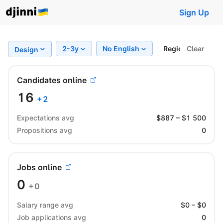
Sign Up
2-3y
No English
Region
Clear
Ful
Design
Candidates online
16
+
2
Expectations avg
$
887
– $
1 500
Propositions avg
0
Jobs online
0
+0
Salary range avg
$
0
– $
0
Job applications avg
0