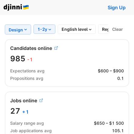
Sign Up
1-2y
English level
Region
Clear
F
Design
Candidates online
985
-1
Expectations avg
$
600
– $
900
Propositions avg
0.1
Jobs online
27
+
1
Salary range avg
$
650
– $
1 500
Job applications avg
105.1