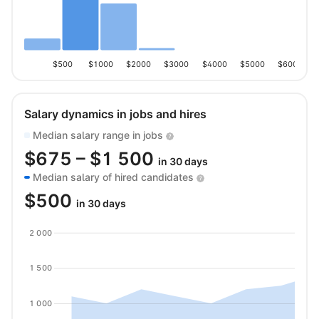
$500
$1000
$2000
$3000
$4000
$5000
$6000
Salary dynamics in jobs and hires
Median salary range in jobs
$
675
– $
1 500
in 30 days
Median salary of hired candidates
$
500
in 30 days
2 000
1 500
1 000