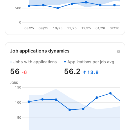
500
0
08/25
09/25
10/25
11/25
12/25
01/26
02/26
03/
Job applications dynamics
Jobs with applications
Applications per job avg
56
56.2
-6
↑13.8
JOBS
150
100
50