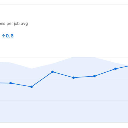
ons per job avg
8
↑0.6