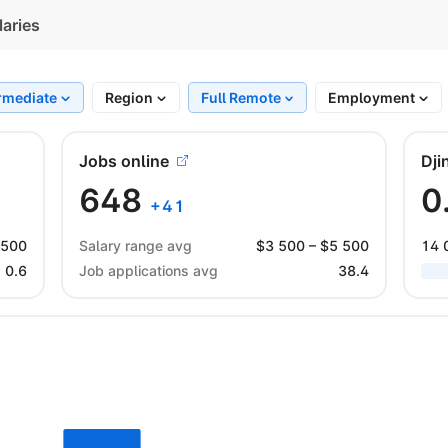
laries
rmediate
Region
Full Remote
Employment
Jobs online
Dji
648
0
+
41
 500
Salary range avg
$
3 500
– $
5 500
14 
0.6
Job applications avg
38.4