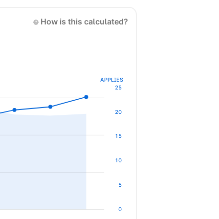
How is this calculated?
APPLIES
25
20
15
10
5
0