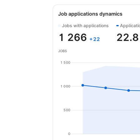
Job applications dynamics
Jobs with applications
Applicati
1 266
22.
+
22
JOBS
1 500
1 000
500
0