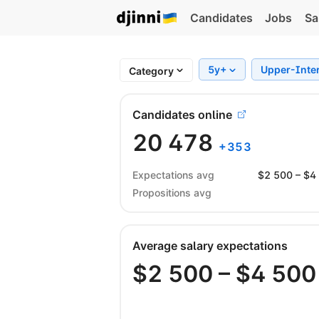
Candidates
Jobs
Sa
5y+
Upper-Inte
Category
Candidates online
20 478
+
353
Expectations avg
$
2 500
– $
4
Propositions avg
Average salary expectations
$
2 500
– $
4 500