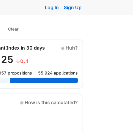
Log In
Sign Up
Clear
nni Index in 30 days
Huh?
.25
↓0.1
057 propositions
55 924 applications
How is this calculated?