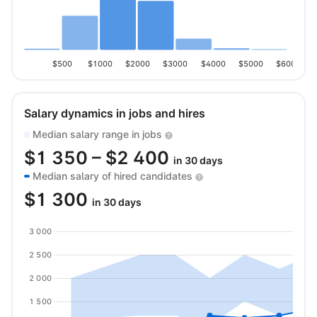
$500
$1000
$2000
$3000
$4000
$5000
$6000
Salary dynamics in jobs and hires
Median salary range in jobs
$
1 350
– $
2 400
in 30 days
Median salary of hired candidates
$
1 300
in 30 days
3 000
2 500
2 000
1 500