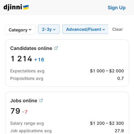
Sign Up
2-3y
Advanced/Fluent
Clear
Region
Category
Candidates online
1 214
+
16
Expectations avg
$
1 000
– $
2 000
Propositions avg
0.7
Jobs online
79
-7
Salary range avg
$
1 200
– $
2 300
Job applications avg
27.9