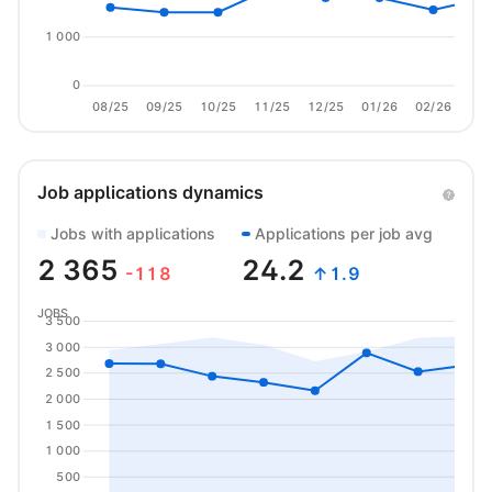
1 000
0
08/25
09/25
10/25
11/25
12/25
01/26
02/26
03/
Job applications dynamics
Jobs with applications
Applications per job avg
2 365
24.2
-118
↑1.9
JOBS
3 500
3 000
2 500
2 000
1 500
1 000
500