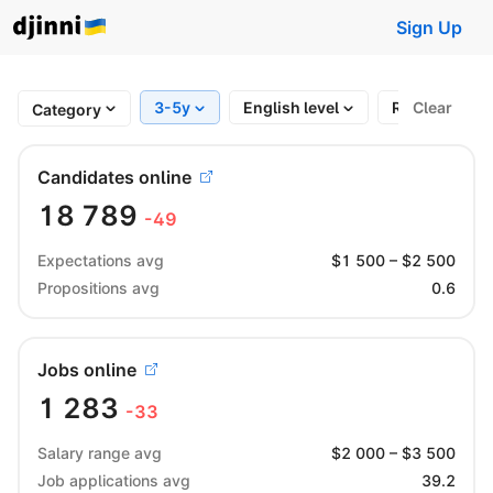
Sign Up
3-5y
English level
Region
Clear
Category
Candidates online
18 789
-49
Expectations avg
$
1 500
– $
2 500
Propositions avg
0.6
Jobs online
1 283
-33
Salary range avg
$
2 000
– $
3 500
Job applications avg
39.2