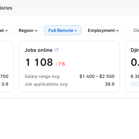
laries
vel
Region
Full Remote
Employment
Cl
Jobs online
Dji
1 108
0
-76
 700
Salary range avg
$
1 400
– $
2 500
6 3
0.6
Job applications avg
39.9