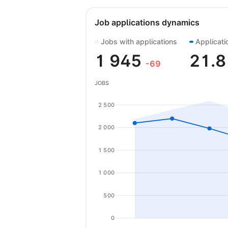
Job applications dynamics
Jobs with applications
Applicati
1 945
21.
-69
JOBS
2 500
2 000
1 500
1 000
500
0