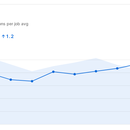
ons per job avg
8
↑1.2