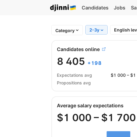
Candidates
Jobs
Sa
2-3y
English le
Category
Candidates online
8 405
+
198
Expectations avg
$
1 000
– $
1
Propositions avg
Average salary expectations
$
1 000
– $
1 700