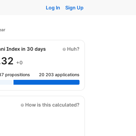
Log In
Sign Up
ear
nni Index in 30 days
Huh?
.32
+0
87 propositions
20 203 applications
How is this calculated?