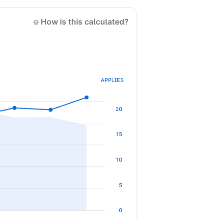
How is this calculated?
APPLIES
20
15
10
5
0