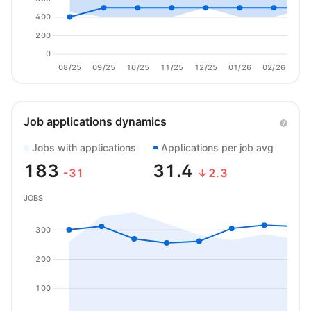
400
200
0
08/25
09/25
10/25
11/25
12/25
01/26
02/26
03/
Job applications dynamics
Jobs with applications
Applications per job avg
183
31.4
-31
↓2.3
JOBS
300
200
100