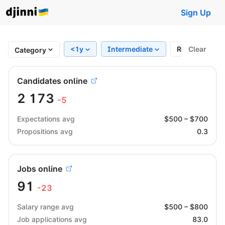
Sign Up
<1y
Intermediate
Region
Clear
Category
Candidates online
2 173
-5
Expectations avg
$
500
– $
700
Propositions avg
0.3
Jobs online
91
-23
Salary range avg
$
500
– $
800
Job applications avg
83.0