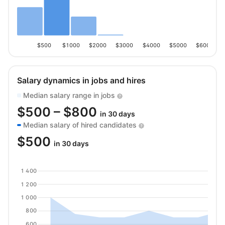
$500
$1000
$2000
$3000
$4000
$5000
$6000
Salary dynamics in jobs and hires
Median salary range in jobs
$
500
– $
800
in 30 days
Median salary of hired candidates
$
500
in 30 days
1 400
1 200
1 000
800
600