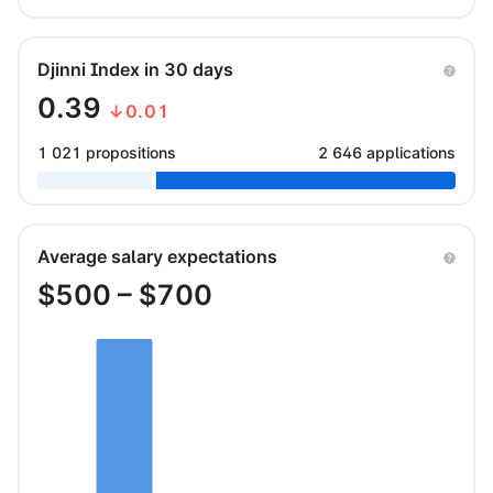
Djinni Index in 30 days
0.39
↓0.01
1 021 propositions
2 646 applications
Average salary expectations
$
500
– $
700