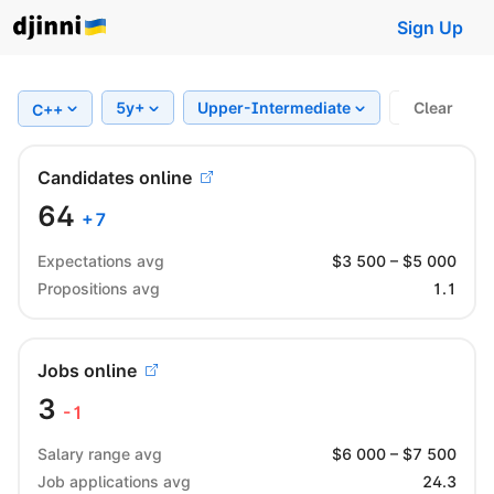
Sign Up
5y+
Upper-Intermediate
Region
Clear
C++
Candidates online
64
+
7
Expectations avg
$
3 500
– $
5 000
Propositions avg
1.1
Jobs online
3
-1
Salary range avg
$
6 000
– $
7 500
Job applications avg
24.3