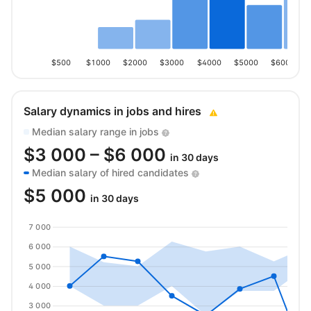
$500
$1000
$2000
$3000
$4000
$5000
$6000
Salary dynamics in jobs and hires
Median salary range in jobs
$
3 000
– $
6 000
in 30 days
Median salary of hired candidates
$
5 000
in 30 days
7 000
6 000
5 000
4 000
3 000