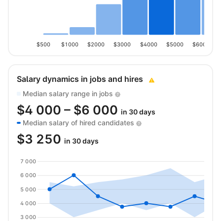
$500
$1000
$2000
$3000
$4000
$5000
$6000
Salary dynamics in jobs and hires
Median salary range in jobs
$
4 000
– $
6 000
in 30 days
Median salary of hired candidates
$
3 250
in 30 days
7 000
6 000
5 000
4 000
3 000