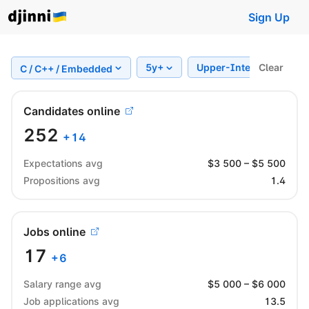
Sign Up
5y+
Upper-Intermediate
Clear
C / C++ / Embedded
Candidates online
252
+
14
Expectations avg
$
3 500
– $
5 500
Propositions avg
1.4
Jobs online
17
+
6
Salary range avg
$
5 000
– $
6 000
Job applications avg
13.5