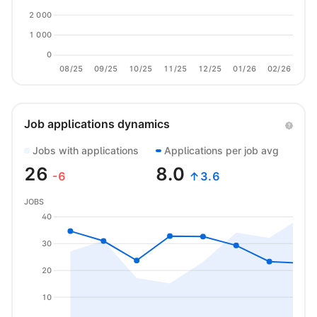
2 000
1 000
0
08/25
09/25
10/25
11/25
12/25
01/26
02/26
03/
Job applications dynamics
Jobs with applications
Applications per job avg
26
8.0
-6
↑3.6
JOBS
40
30
20
10