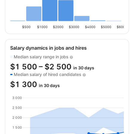
$500
$1000
$2000
$3000
$4000
$5000
$6000
Salary dynamics in jobs and hires
Median salary range in jobs
$
1 500
– $
2 500
in 30 days
Median salary of hired candidates
$
1 300
in 30 days
3 000
2 500
2 000
1 500