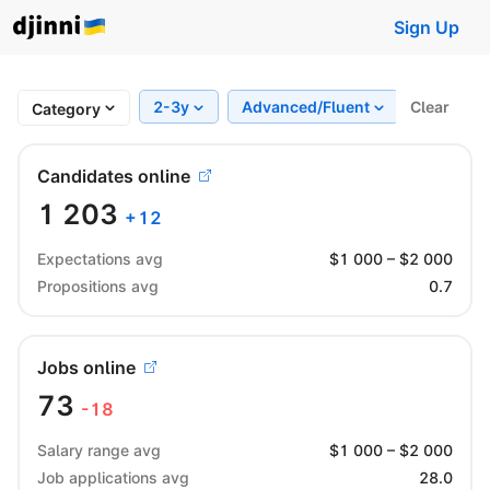
Sign Up
2-3y
Advanced/Fluent
Clear
Region
Category
Candidates online
1 203
+
12
Expectations avg
$
1 000
– $
2 000
Propositions avg
0.7
Jobs online
73
-18
Salary range avg
$
1 000
– $
2 000
Job applications avg
28.0