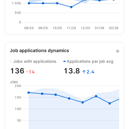
1 000
500
0
08/25
09/25
10/25
11/25
12/25
01/26
02/26
03/
Job applications dynamics
Jobs with applications
Applications per job avg
136
13.8
-14
↑2.4
JOBS
200
150
100
50