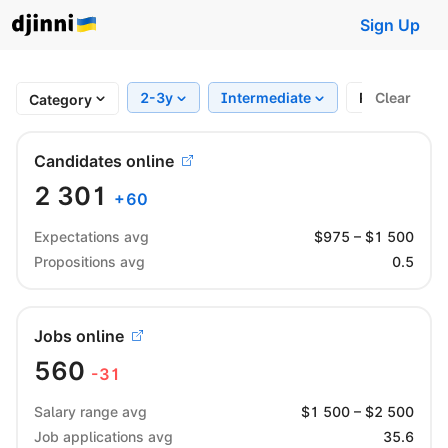
Sign Up
2-3y
Intermediate
Region
Clear
Category
Candidates online
2 301
+
60
Expectations avg
$
975
– $
1 500
Propositions avg
0.5
Jobs online
560
-31
Salary range avg
$
1 500
– $
2 500
Job applications avg
35.6