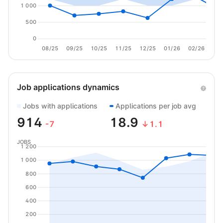
1 000
500
0
08/25
09/25
10/25
11/25
12/25
01/26
02/26
03/
Job applications dynamics
Jobs with applications
Applications per job avg
914
18.9
-7
↓1.1
JOBS
1 200
1 000
800
600
400
200