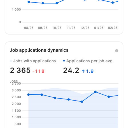
1 000
0
08/25
09/25
10/25
11/25
12/25
01/26
02/26
03/
Job applications dynamics
Jobs with applications
Applications per job avg
2 365
24.2
-118
↑1.9
JOBS
3 500
3 000
2 500
2 000
1 500
1 000
500