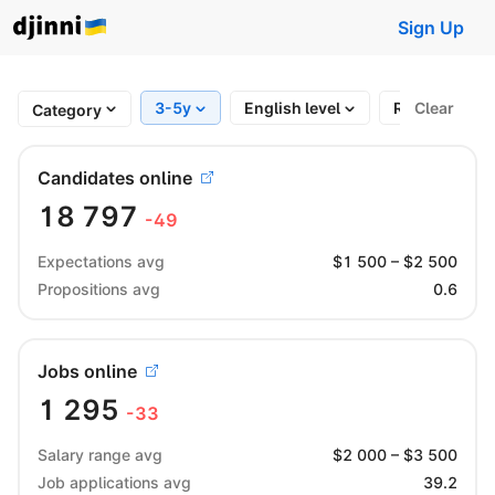
Sign Up
3-5y
English level
Region
Clear
Category
Candidates online
18 797
-49
Expectations avg
$
1 500
– $
2 500
Propositions avg
0.6
Jobs online
1 295
-33
Salary range avg
$
2 000
– $
3 500
Job applications avg
39.2