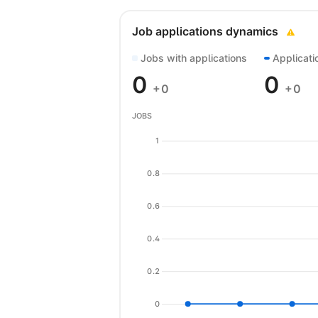
Job applications dynamics
Jobs with applications
Applicati
0
0
+0
+0
JOBS
1
0.8
0.6
0.4
0.2
0