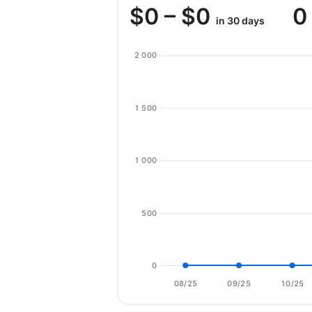
$
0
– $
0
0
in 30 days
2 000
1 500
1 000
500
0
08/25
09/25
10/25