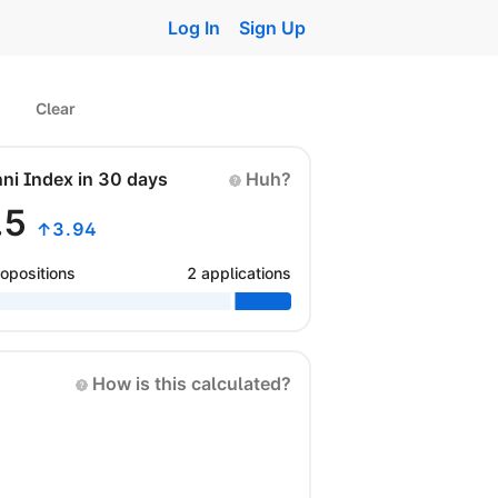
Log In
Sign Up
Clear
nni Index in 30 days
Huh?
.5
↑3.94
opositions
2 applications
How is this calculated?