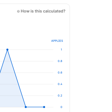
How is this calculated?
APPLIES
1
0.8
0.6
0.4
0.2
0