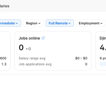
laries
ermediate
Region
Full Remote
Employment
Jobs online
Dji
0
4
+0
 600
Salary range avg
$
0
– $
0
9 pr
1.3
Job applications avg
0