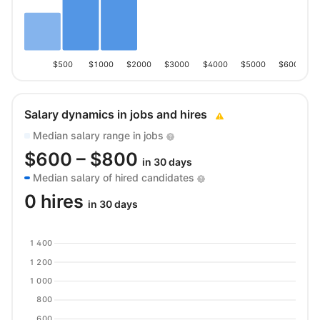
$500
$1000
$2000
$3000
$4000
$5000
$6000
Salary dynamics in jobs and hires
Median salary range in jobs
$
600
– $
800
in 30 days
Median salary of hired candidates
0 hires
in 30 days
1 400
1 200
1 000
800
600