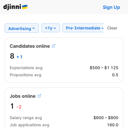
Sign Up
<1y
Pre-Intermediate
Clear
Regio
Advertising
Candidates online
8
+
1
Expectations avg
$
500
– $
1 125
Propositions avg
0.5
Jobs online
1
-2
Salary range avg
$
600
– $
800
Job applications avg
160.0