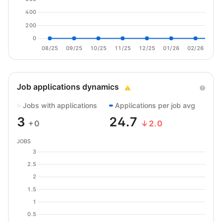
400
200
0
08/25
09/25
10/25
11/25
12/25
01/26
02/26
03/
Job applications dynamics
Jobs with applications
Applications per job avg
3
24.7
+0
↓2.0
JOBS
3
2.5
2
1.5
1
0.5