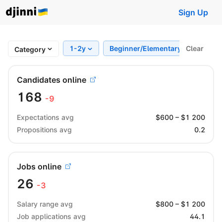
Sign Up
1-2y
Beginner/Elementary
Clear
Regi
Category
Candidates online
168
-9
Expectations avg
$
600
– $
1 200
Propositions avg
0.2
Jobs online
26
-3
Salary range avg
$
800
– $
1 200
Job applications avg
44.1