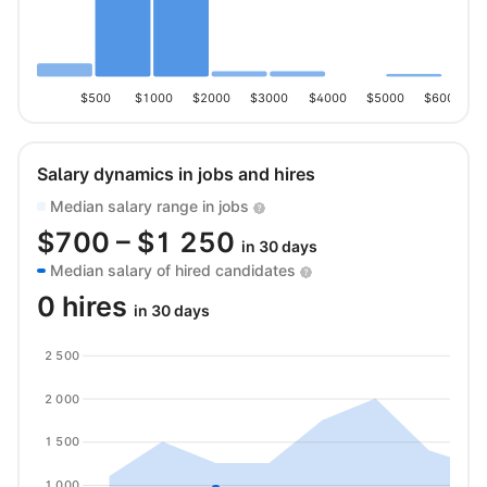
$500
$1000
$2000
$3000
$4000
$5000
$6000
Salary dynamics in jobs and hires
Median salary range in jobs
$
700
– $
1 250
in 30 days
Median salary of hired candidates
0 hires
in 30 days
2 500
2 000
1 500
1 000