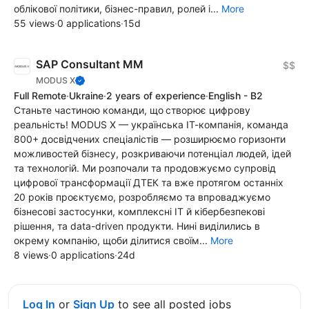
облікової політики, бізнес-правил, ролей і...
More
55 views
·
0 applications
·
15d
SAP Сonsultant MM
$$
MODUS X
Full Remote
·
Ukraine
·
2 years of experience
·
English - B2
Станьте частиною команди, що створює цифрову
реальність! MODUS X — українська ІТ-компанія, команда
800+ досвідчених спеціалістів — розширюємо горизонти
можливостей бізнесу, розкриваючи потенціал людей, ідей
та технологій. Ми розпочали та продовжуємо супровід
цифрової трансформації ДТЕК та вже протягом останніх
20 років проєктуємо, розробляємо та впроваджуємо
бізнесові застосунки, комплексні ІТ й кібербезпекові
рішення, та data-driven продукти. Нині виділились в
окрему компанію, щоби ділитися своїм...
More
8 views
·
0 applications
·
24d
Log In
or
Sign Up
to see all posted jobs