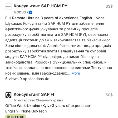
Консультант SAP HCM PY
$$$
MODUS X
Full Remote
·
Ukraine
·
3 years of experience
·
English - None
Шукаємо Консультанта SAP HCM PY для забезпечення
ефективного функціонування та розвитку процесів
розрахунку заробітної плати в SAP HCM (PY), своєчасної
адаптації системи до змін законодавства та бізнес-вимог
Зони відповідальності: Аналіз бізнес-вимог щодо процесів
розрахунку заробітної плати Налаштування та супровід
модуля SAP HCM PY відповідно до вимог бізнесу та
законодавства. Розробка функціональних специфікацій і
технічних завдань на доопрацювання системи Тестування
нових рішень, змін і законодавчих...
More
6 views
·
0 applications
·
4d
Консультант SAP FI
$$$
Міністерство Оборони України
Office Work
·
Ukraine
(Kyiv)
·
3 years of experience
·
English - None
·
GovTech
🪖 DEFTECH