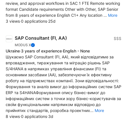
review, and approval workflows in SAC 1 FTE Remote working
format Candidate requirements Other with Other, SAP Senior
from 8 years of experience English C1+ Any location ...
More
3 views
·
0 applications
·
25d
SAP Consultant (FI, AA)
$$$
MODUS X
Ukraine
·
3 years of experience
·
English - None
Шукаємо SAP Consultant (FI, AA), який відповідатиме за
впровадження, тиражування та міграцію рішень SAP
S/4HANA в напрямках управління фінансами (FI) та
основними засобами (AA), забезпечуючи їх ефективну
роботу на підприємствах компанії. Зони відповідальності:
Формування та аналіз вимог до інформаційних систем SAP
ERP та S4HANAФормування опису бізнес-вимог до
інформаційних систем з точки зору бізнес-користувачів за
своїм функціональним напрямком відповідно до
прийнятих стандартів, розробка проектних...
More
8 views
·
0 applications
·
3d