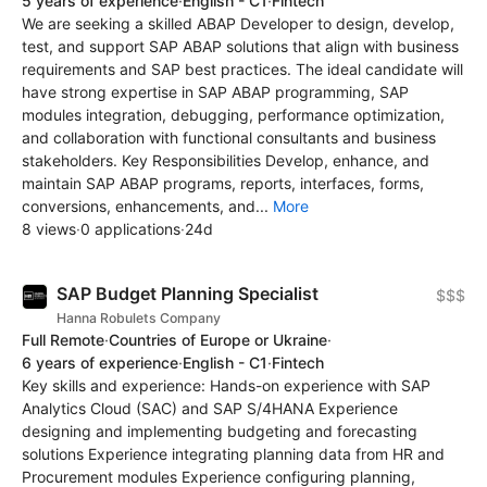
5 years of experience
·
English - C1
·
Fintech
We are seeking a skilled ABAP Developer to design, develop,
test, and support SAP ABAP solutions that align with business
requirements and SAP best practices. The ideal candidate will
have strong expertise in SAP ABAP programming, SAP
modules integration, debugging, performance optimization,
and collaboration with functional consultants and business
stakeholders. Key Responsibilities Develop, enhance, and
maintain SAP ABAP programs, reports, interfaces, forms,
conversions, enhancements, and...
More
8 views
·
0 applications
·
24d
SAP Budget Planning Specialist
$$$
Hanna Robulets Company
Full Remote
·
Countries of Europe or Ukraine
·
6 years of experience
·
English - C1
·
Fintech
Key skills and experience: Hands-on experience with SAP
Analytics Cloud (SAC) and SAP S/4HANA Experience
designing and implementing budgeting and forecasting
solutions Experience integrating planning data from HR and
Procurement modules Experience configuring planning,