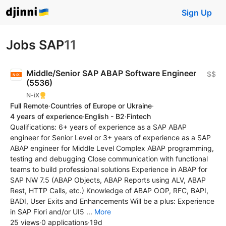
Sign Up
Jobs SAP
11
Middle/Senior SAP ABAP Software Engineer
$$
(5536)
N-iX
Full Remote
·
Countries of Europe or Ukraine
·
4 years of experience
·
English - B2
·
Fintech
Qualifications: 6+ years of experience as a SAP ABAP
engineer for Senior Level or 3+ years of experience as a SAP
ABAP engineer for Middle Level Complex ABAP programming,
testing and debugging Close communication with functional
teams to build professional solutions Experience in ABAP for
SAP NW 7.5 (ABAP Objects, ABAP Reports using ALV, ABAP
Rest, HTTP Calls, etc.) Knowledge of ABAP OOP, RFC, BAPI,
BADI, User Exits and Enhancements Will be a plus: Experience
in SAP Fiori and/or UI5 ...
More
25 views
·
0 applications
·
19d