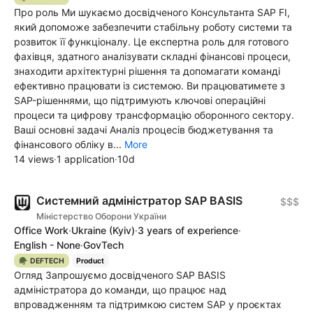
Про роль Ми шукаємо досвідченого Консультанта SAP FI,
який допоможе забезпечити стабільну роботу системи та
розвиток її функціоналу. Це експертна роль для готового
фахівця, здатного аналізувати складні фінансові процеси,
знаходити архітектурні рішення та допомагати команді
ефективно працювати із системою. Ви працюватимете з
SAP-рішеннями, що підтримують ключові операційні
процеси та цифрову трансформацію оборонного сектору.
Ваші основні задачі Аналіз процесів бюджетування та
фінансового обліку в...
More
14 views
·
1 application
·
10d
Системний адміністратор SAP BASIS
$$$
Міністерство Оборони України
Office Work
·
Ukraine
(Kyiv)
·
3 years of experience
·
English - None
·
GovTech
🪖 DEFTECH
Product
Огляд Запрошуємо досвідченого SAP BASIS
адміністратора до команди, що працює над
впровадженням та підтримкою систем SAP у проєктах