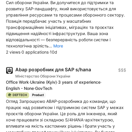
Сил оборони України. Ви долучитеся до підтримки та
розвитку SAP-ландшафту, який використовується для
управління ресурсами та процесами оборонного сектору.
Позиція передбачає участь у масштабних
трансформаційних ініціативах, міграціях та проєктах
підвищення надійності інфраструктури. Ваша зона
відповідальності — безперервність роботи систем і
технологічна зрілість...
More
2 views
·
0 applications
·
10d
Abap розробник для SAP s/hana
$$$
Міністерство Оборони України
Office Work
·
Ukraine
(Kyiv)
·
3 years of experience
·
English - None
·
GovTech
🪖 DEFTECH
Product
Огляд Запрошуємо ABAP-розробника до команди, що
працює над розвитком і підтримкою систем SAP у межах
проєктів оборони України. Це роль для інженера, який
хоче працювати зі складною S/4HANA-архітектурою,
впливати на якість кастомних рішень і брати участь у