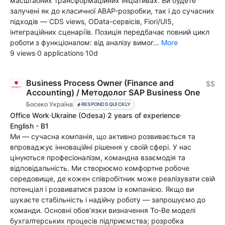
масштабних трансформаційних ініціативах. Ви будете
залучені як до класичної ABAP-розробки, так і до сучасних
підходів — CDS views, OData-сервісів, Fiori/UI5,
інтеграційних сценаріїв. Позиція передбачає повний цикл
роботи з функціоналом: від аналізу вимог...
More
9 views
·
0 applications
·
10d
Business Process Owner (Finance and
$$
Accounting) / Методолог SAP Business One
Босеко Україна
RESPONDS QUICKLY
Office Work
·
Ukraine
(Odesa)
·
2 years of experience
·
English - B1
Ми — сучасна компанія, що активно розвивається та
впроваджує інноваційні рішення у своїй сфері. У нас
цінуються професіоналізм, командна взаємодія та
відповідальність. Ми створюємо комфортне робоче
середовище, де кожен співробітник може реалізувати свій
потенціал і розвиватися разом із компанією. Якщо ви
шукаєте стабільність і надійну роботу — запрошуємо до
команди. Основні обов’язки визначення To-Be моделі
бухгалтерських процесів підприємства; розробка