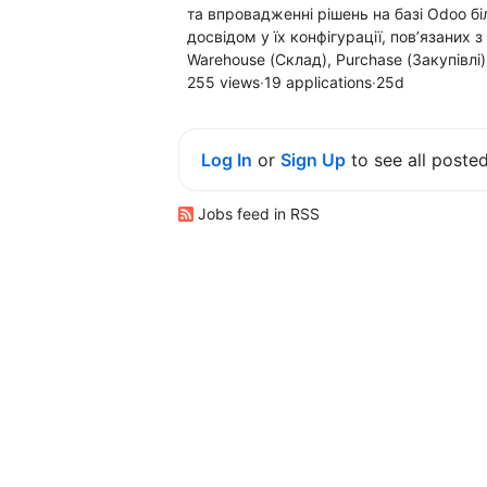
та впровадженні рішень на базі Odoo біл
досвідом у їх конфігурації, пов’язаних 
Warehouse (Склад), Purchase (Закупівлі) 
255 views
·
19 applications
·
25d
Log In
or
Sign Up
to see all poste
Jobs feed in RSS