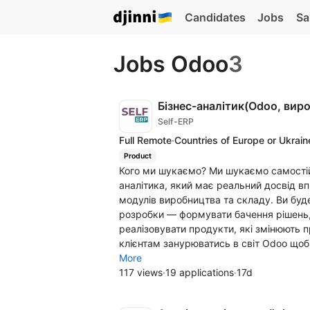
Candidates
Jobs
Sa
Jobs Odoo
3
Бізнес-аналітик(Odoo, вир
Self-ERP
Full Remote
·
Countries of Europe or Ukrain
Product
Кого ми шукаємо? Ми шукаємо самостійно
аналітика, який має реальний досвід в
модулів виробництва та складу. Ви бу
розробки — формувати бачення рішень,
реалізовувати продукти, які змінюють
клієнтам занурюватись в світ Odoo щоб 
More
117 views
·
19 applications
·
17d