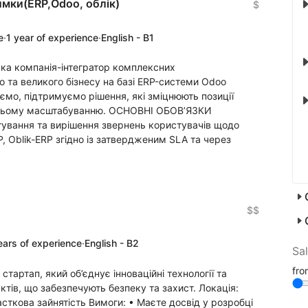
имки(ERP,Odoo, облік)
$
e
·
1 year of experience
·
English - B1
ка компанія-інтегратор комплексних
 та великого бізнесу на базі ERP-системи Odoo
ємо, підтримуємо рішення, які зміцнюють позиції
 їхньому масштабуванню. ОСНОВНІ ОБОВ’ЯЗКИ
тування та вирішення звернень користувачів щодо
P, Oblik-ERP згідно із затвердженим SLA та через
$$
ears of experience
·
English - B2
Sa
fr
тартап, який об’єднує інноваційні технології та
тів, що забезпечують безпеку та захист. Локація:
сткова зайнятість Вимоги: •⁠ ⁠Маєте досвід у розробці