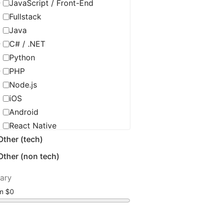
JavaScript / Front-End
Fullstack
Java
C# / .NET
Python
PHP
Node.js
iOS
Android
React Native
Other (tech)
C / C++ / Embedded
Flutter
Other (non tech)
Golang
lary
Ruby
om
Scala
Salesforce