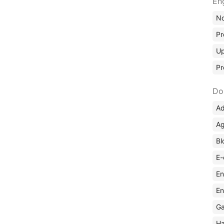
En
No
Pr
Up
Pr
Do
Ad
Ag
Bl
E-
En
En
Ga
Ha