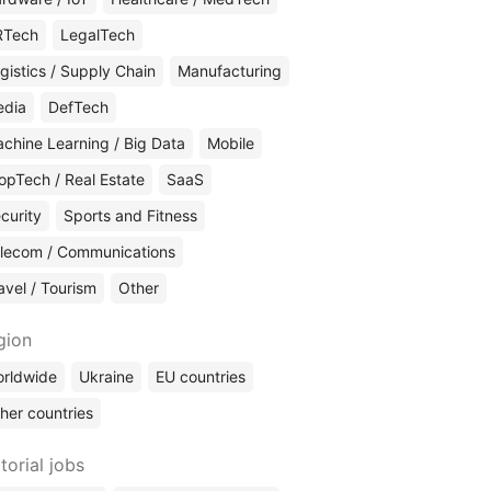
RTech
LegalTech
gistics / Supply Chain
Manufacturing
edia
DefTech
chine Learning / Big Data
Mobile
opTech / Real Estate
SaaS
curity
Sports and Fitness
lecom / Communications
avel / Tourism
Other
gion
rldwide
Ukraine
EU countries
her countries
torial jobs