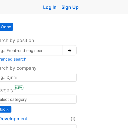
Log In
Sign Up
Odoo
arch by position
→
vanced search
arch by company
NEW
tegory
×
doo
Development
(1)