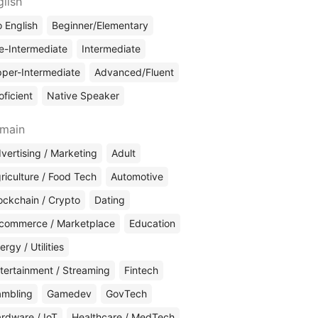
glish
 English
Beginner/Elementary
e-Intermediate
Intermediate
per-Intermediate
Advanced/Fluent
oficient
Native Speaker
main
vertising / Marketing
Adult
riculture / Food Tech
Automotive
ockchain / Crypto
Dating
commerce / Marketplace
Education
ergy / Utilities
tertainment / Streaming
Fintech
mbling
Gamedev
GovTech
rdware / IoT
Healthcare / MedTech