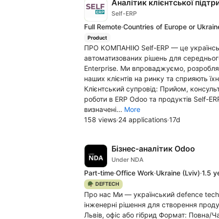
Аналітик клієнтської підтр
Self-ERP
Full Remote
·
Countries of Europe or Ukrain
Product
ПРО КОМПАНІЮ Self-ERP — це українсь
автоматизованих рішень для середнього
Enterprise. Ми впроваджуємо, розробля
наших клієнтів на ринку та сприяють
Клієнтський супровід: Прийом, консуль
роботи в ERP Odoo та продуктів Self-ER
визначені...
More
158 views
·
24 applications
·
17d
Бізнес-аналітик Odoo
Under NDA
Part-time
·
Office Work
·
Ukraine
(Lviv)
·
1.5 y
🪖 DEFTECH
Про нас Ми — український defence tech с
інженерні рішення для створення продук
Львів, офіс або гібрид Формат: Повна/Ча