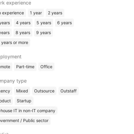
Rust
rk experience
Elixir
 experience
1 year
2 years
Kotlin
years
4 years
5 years
6 years
ERP Systems
years
8 years
9 years
MS Dynamics / Business Central
 years or more
Odoo
SAP
ployment
No Code
emote
Part-time
Office
mpany type
gency
Mixed
Outsource
Outstaff
oduct
Startup
-house IT in non-IT company
vernment / Public sector