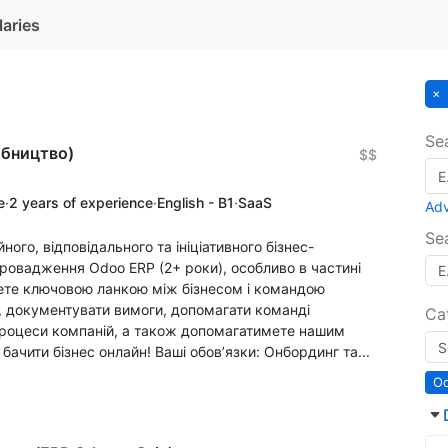
laries
Se
обництво)
$$
e
·
2 years of experience
·
English - B1
·
SaaS
Ad
Se
го, відповідального та ініціативного бізнес-
провадження Odoo ERP (2+ роки), особливо в частині
дете ключовою ланкою між бізнесом і командою
 документувати вимоги, допомагати команді
Ca
 процеси компаній, а також допомагатимете нашим
бачити бізнес онлайн! Ваші обов’язки: Онбординг та...
O