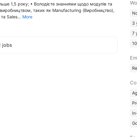
Wo
ьше 1,5 року; •⁠ ⁠Володієте знаннями щодо модулів та
з виробництвом, таких як Manufacturing (Виробництво),
No
та Sales...
More
3 
7 
10
d jobs
Em
R
Co
A
Pr
In
Go