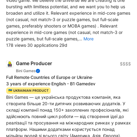
video game. We believe the universe we are creating is one
bursting with limitless potential, and we want you to help us
broaden and utilize it. Relevant experience in mid-core games
(not casual, not match-3 or puzzle games, but full-scale
games, preferably shooters or MOBA games) . Relevant
experience in mid-core games (not casual, not match-3 or
puzzle games, but full-scale games,...
More
178 views
·
30 applications
·
29d
Game Producer
$$$$
Bini Games
Full Remote
·
Countries of Europe or Ukraine
·
3 years of experience
·
English - B1
·
Gamedev
🇺🇦 UKRAINIAN PRODUCT
Bini Games — це українська продуктова компанія, яка
створила більше 20-ти дитячих розвиваючих додатків. У
складі компанії понад 150+ захоплених професіоналів, які
здійснюють повний цикл роботи — від створення ідеї до
реалізації та просування на міжнародних ринках у рамках
платформ. Нашими додатками користується понад
мільйон людей зі всього світу (Америка, Азія, Європа).