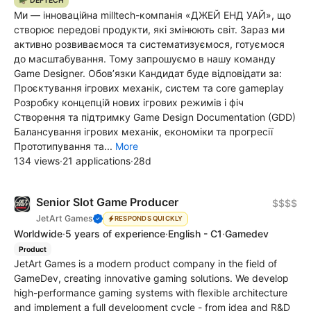
🪖 DEFTECH
Ми — інноваційна milltech-компанія «ДЖЕЙ ЕНД УАЙ», що
створює передові продукти, які змінюють світ. Зараз ми
активно розвиваємося та систематизуємося, готуємося
до масштабування. Тому запрошуємо в нашу команду
Game Designer. Обовʼязки Кандидат буде відповідати за:
Проєктування ігрових механік, систем та core gameplay
Розробку концепцій нових ігрових режимів і фіч
Створення та підтримку Game Design Documentation (GDD)
Балансування ігрових механік, економіки та прогресії
Прототипування та...
More
134 views
·
21 applications
·
28d
Senior Slot Game Producer
$$$$
JetArt Games
RESPONDS QUICKLY
Worldwide
·
5 years of experience
·
English - C1
·
Gamedev
Product
JetArt Games is a modern product company in the field of
GameDev, creating innovative gaming solutions. We develop
high-performance gaming systems with flexible architecture
and implement a full development cycle - from idea and R&D