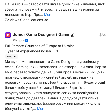
Наша місія — створювати цікаве дошкільне навчання, щоб
зберігати справжній інтерес та радість від навчання за
допомогою ігор. Про...
More
72 views
·
9 applications
·
3d
Junior Game Designer (iGaming)
$$$
Platipus
Full Remote
·
Countries of Europe or Ukraine
·
1 year of experience
·
English - B1
Product
Ми шукаємо талановитого Game Designer із досвідом у
сфері iGaming, який захоплюється створенням слот-ігор та
вміє перетворювати ідеї на цікаві ігрові механіки. Якщо ти
прагнеш створювати якісний геймплей, впливати на
розвиток продукту та професійно зростати — будемо раді
бачити тебе у нашій команді! Вимоги: Здатність
структуровано і чітко описувати логіку та послідовність
подій; Увага до деталей, вміння відслідковувати кілька
елементів одночасно; Базове розуміння механіки слотів
(бонусні функції,...
More