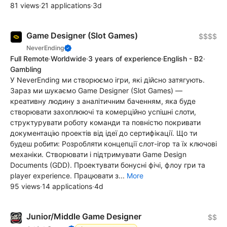
81 views
·
21 applications
·
3d
Game Designer (Slot Games)
$$$$
NeverEnding
Full Remote
·
Worldwide
·
3 years of experience
·
English - B2
·
Gambling
У NeverEnding ми створюємо ігри, які дійсно затягують.
Зараз ми шукаємо Game Designer (Slot Games) —
креативну людину з аналітичним баченням, яка буде
створювати захоплюючі та комерційно успішні слоти,
структурувати роботу команди та повністю покривати
документацію проектів від ідеї до сертифікації. Що ти
будеш робити: Розробляти концепції слот-ігор та їх ключові
механіки. Створювати і підтримувати Game Design
Documents (GDD). Проектувати бонусні фічі, флоу гри та
player experience. Працювати з...
More
95 views
·
14 applications
·
4d
Junior/Middle Game Designer
$$