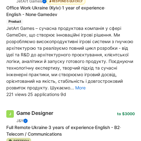
JetArt Games
RESPONDS QUICKLY
Office Work
·
Ukraine
(Kyiv)
·
1 year of experience
·
English - None
·
Gamedev
Product
JetArt Games – сучасна продуктова компанія у сфері
GameDev, що створює інноваційні ігрові рішення. Ми
розробляємо високопродуктивні ігрові системи з гнучкою
архітектурою та реалізуємо повний цикл розробки - від
ідеї та R&D до архітектурного проєктування, клієнтської
логіки, аналітики й запуску готового продукту. Поєднуючи
технологічну експертизу, творчий підхід та сучасні
інженерні практики, ми створюємо ігровий досвід,
орієнтований на якість, стабільність і довгостроковий
розвиток продукту. Шукаємо...
More
221 views
·
25 applications
·
9d
Game Designer
to $3000
J&Y
Full Remote
·
Ukraine
·
3 years of experience
·
English - B2
·
Telecom / Communications