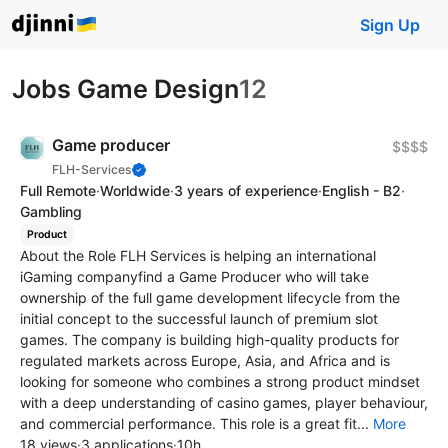
Sign Up
Jobs Game Design
12
Game producer
$$$$
FLH-Services
Full Remote
·
Worldwide
·
3 years of experience
·
English - B2
·
Gambling
Product
About the Role FLH Services is helping an international
iGaming companyfind a Game Producer who will take
ownership of the full game development lifecycle from the
initial concept to the successful launch of premium slot
games. The company is building high-quality products for
regulated markets across Europe, Asia, and Africa and is
looking for someone who combines a strong product mindset
with a deep understanding of casino games, player behaviour,
and commercial performance. This role is a great fit...
More
18 views
·
3 applications
·
10h