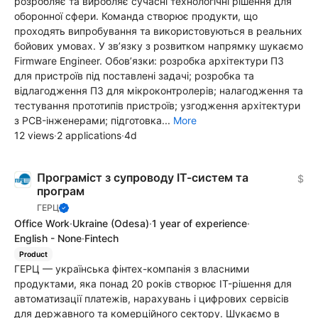
розробляє та виробляє сучасні технологічні рішення для
оборонної сфери. Команда створює продукти, що
проходять випробування та використовуються в реальних
бойових умовах. У зв’язку з розвитком напрямку шукаємо
Firmware Engineer. Обовʼязки: розробка архітектури ПЗ
для пристроїв під поставлені задачі; розробка та
відлагодження ПЗ для мікроконтролерів; налагодження та
тестування прототипів пристроїв; узгодження архітектури
з PCB-інженерами; підготовка...
More
12 views
·
2 applications
·
4d
Програміст з супроводу ІТ-систем та
$
програм
ГЕРЦ
Office Work
·
Ukraine
(Odesa)
·
1 year of experience
·
English - None
·
Fintech
Product
ГЕРЦ — українська фінтех-компанія з власними
продуктами, яка понад 20 років створює IT-рішення для
автоматизації платежів, нарахувань і цифрових сервісів
для державного та комерційного сектору. Шукаємо в