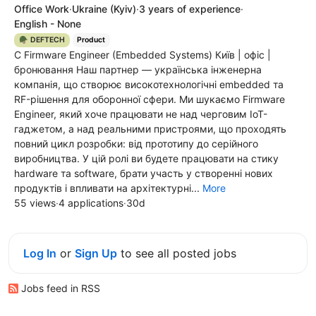
Office Work
·
Ukraine
(Kyiv)
·
3 years of experience
·
English - None
🪖 DEFTECH
Product
C Firmware Engineer (Embedded Systems) Київ | офіс |
бронювання Наш партнер — українська інженерна
компанія, що створює високотехнологічні embedded та
RF-рішення для оборонної сфери. Ми шукаємо Firmware
Engineer, який хоче працювати не над черговим IoT-
гаджетом, а над реальними пристроями, що проходять
повний цикл розробки: від прототипу до серійного
виробництва. У цій ролі ви будете працювати на стику
hardware та software, брати участь у створенні нових
продуктів і впливати на архітектурні...
More
55 views
·
4 applications
·
30d
Log In
or
Sign Up
to see all posted jobs
Jobs feed in RSS