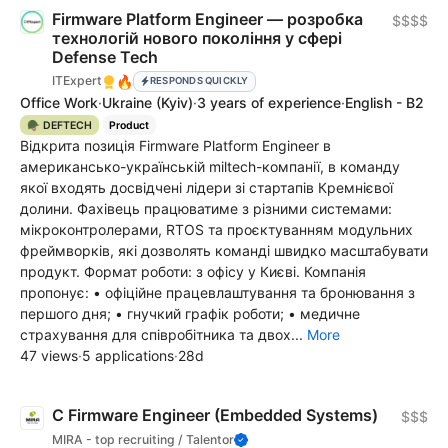
Firmware Platform Engineer — розробка
$$$$
технологій нового покоління у сфері
Defense Tech
🔥
ITExpert
RESPONDS QUICKLY
Office Work
·
Ukraine
(Kyiv)
·
3 years of experience
·
English - B2
🪖 DEFTECH
Product
Відкрита позиція Firmware Platform Engineer в
американсько-українській miltech-компанії, в команду
якої входять досвідчені лідери зі стартапів Кремнієвої
долини. Фахівець працюватиме з різними системами:
мікроконтролерами, RTOS та проєктуванням модульних
фреймворків, які дозволять команді швидко масштабувати
продукт. Формат роботи: з офісу у Києві. Компанія
пропонує: • офіційне працевлаштування та бронювання з
першого дня; • гнучкий графік роботи; • медичне
страхування для співробітника та двох...
More
47 views
·
5 applications
·
28d
C Firmware Engineer (Embedded Systems)
$$$
MIRA - top recruiting / Talentor