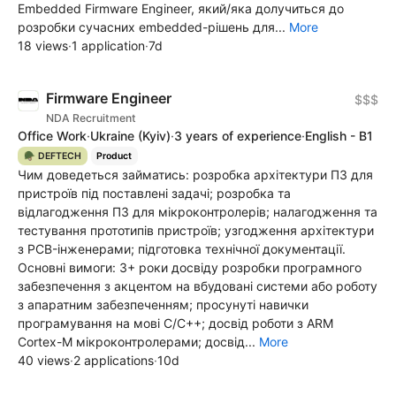
Embedded Firmware Engineer, який/яка долучиться до
розробки сучасних embedded-рішень для...
More
18 views
·
1 application
·
7d
Firmware Engineer
$$$
NDA Recruitment
Office Work
·
Ukraine
(Kyiv)
·
3 years of experience
·
English - B1
🪖 DEFTECH
Product
Чим доведеться займатись: розробка архітектури ПЗ для
пристроїв під поставлені задачі; розробка та
відлагодження ПЗ для мікроконтролерів; налагодження та
тестування прототипів пристроїв; узгодження архітектури
з PCB-інженерами; підготовка технічної документації.
Основні вимоги: 3+ роки досвіду розробки програмного
забезпечення з акцентом на вбудовані системи або роботу
з апаратним забезпеченням; просунуті навички
програмування на мові C/C++; досвід роботи з ARM
Cortex-M мікроконтролерами; досвід...
More
40 views
·
2 applications
·
10d