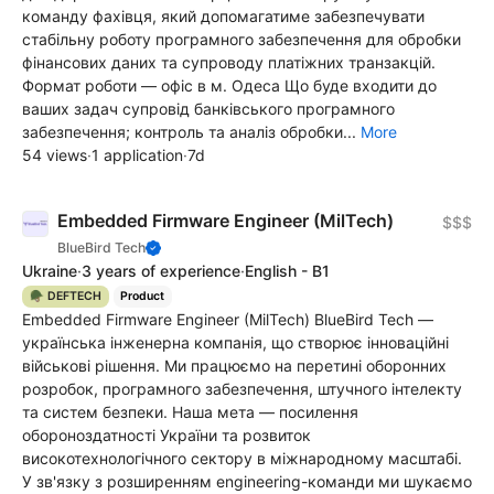
команду фахівця, який допомагатиме забезпечувати
стабільну роботу програмного забезпечення для обробки
фінансових даних та супроводу платіжних транзакцій.
Формат роботи — офіс в м. Одеса Що буде входити до
ваших задач супровід банківського програмного
забезпечення; контроль та аналіз обробки...
More
54 views
·
1 application
·
7d
Embedded Firmware Engineer (MilTech)
$$$
BlueBird Tech
Ukraine
·
3 years of experience
·
English - B1
🪖 DEFTECH
Product
Embedded Firmware Engineer (MilTech) BlueBird Tech —
українська інженерна компанія, що створює інноваційні
військові рішення. Ми працюємо на перетині оборонних
розробок, програмного забезпечення, штучного інтелекту
та систем безпеки. Наша мета — посилення
обороноздатності України та розвиток
високотехнологічного сектору в міжнародному масштабі.
У зв'язку з розширенням engineering-команди ми шукаємо