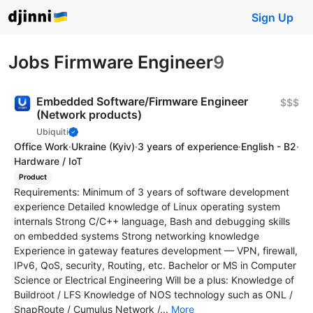
Sign Up
Jobs Firmware Engineer
9
Embedded Software/Firmware Engineer
$$$
(Network products)
Ubiquiti
Office Work
·
Ukraine
(Kyiv)
·
3 years of experience
·
English - B2
·
Hardware / IoT
Product
Requirements: Minimum of 3 years of software development
experience Detailed knowledge of Linux operating system
internals Strong C/C++ language, Bash and debugging skills
on embedded systems Strong networking knowledge
Experience in gateway features development — VPN, firewall,
IPv6, QoS, security, Routing, etc. Bachelor or MS in Computer
Science or Electrical Engineering Will be a plus: Knowledge of
Buildroot / LFS Knowledge of NOS technology such as ONL /
SnapRoute / Cumulus Network /...
More