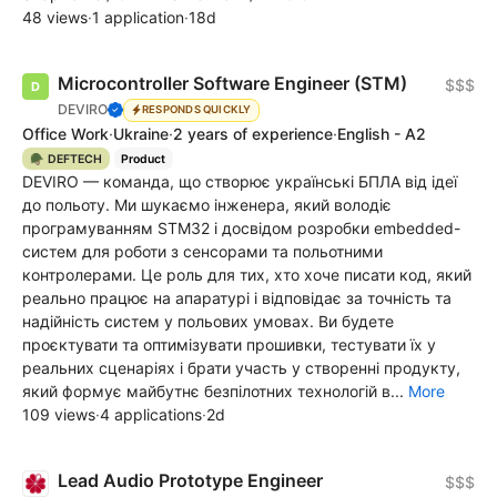
48 views
·
1 application
·
18d
Microcontroller Software Engineer (STM)
$$$
DEVIRO
RESPONDS QUICKLY
Office Work
·
Ukraine
·
2 years of experience
·
English - A2
🪖 DEFTECH
Product
DEVIRO — команда, що створює українські БПЛА від ідеї
до польоту. Ми шукаємо інженера, який володіє
програмуванням STM32 і досвідом розробки embedded-
систем для роботи з сенсорами та польотними
контролерами. Це роль для тих, хто хоче писати код, який
реально працює на апаратурі і відповідає за точність та
надійність систем у польових умовах. Ви будете
проєктувати та оптимізувати прошивки, тестувати їх у
реальних сценаріях і брати участь у створенні продукту,
який формує майбутнє безпілотних технологій в...
More
109 views
·
4 applications
·
2d
Lead Audio Prototype Engineer
$$$