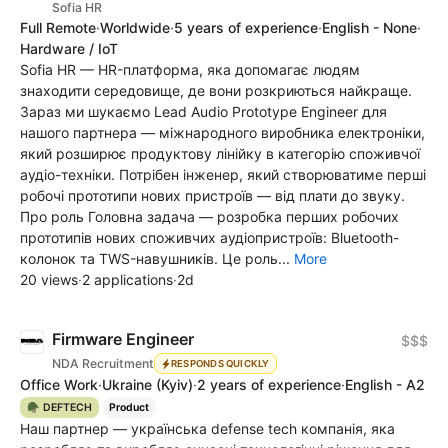
Sofia HR
Full Remote
·
Worldwide
·
5 years of experience
·
English - None
·
Hardware / IoT
Sofia HR — HR-платформа, яка допомагає людям
знаходити середовище, де вони розкриються найкраще.
Зараз ми шукаємо Lead Audio Prototype Engineer для
нашого партнера — міжнародного виробника електроніки,
який розширює продуктову лінійку в категорію споживчої
аудіо-техніки. Потрібен інженер, який створюватиме перші
робочі прототипи нових пристроїв — від плати до звуку.
Про роль Головна задача — розробка перших робочих
прототипів нових споживчих аудіопристроїв: Bluetooth-
колонок та TWS-навушників. Це роль...
More
20 views
·
2 applications
·
2d
Firmware Engineer
$$$
NDA Recruitment
RESPONDS QUICKLY
Office Work
·
Ukraine
(Kyiv)
·
2 years of experience
·
English - A2
🪖 DEFTECH
Product
Наш партнер — українська defense tech компанія, яка