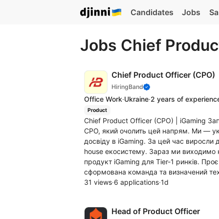
Candidates
Jobs
Sa
Jobs Chief Produc
Chief Product Officer (CPO)
HiringBand
Office Work
·
Ukraine
·
2 years of experienc
Product
Chief Product Officer (CPO) | iGaming 
CPO, який очолить цей напрям. Ми — у
досвіду в iGaming. За цей час виросли 
house екосистему. Зараз ми виходимо 
продукт iGaming для Tier-1 ринків. Про
сформована команда та визначений тех
31 views
·
6 applications
·
1d
Head of Product Officer