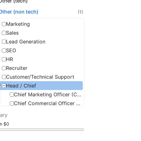
Other (tech)
Other (non tech)
(1)
Marketing
Sales
Lead Generation
SEO
HR
Recruiter
Customer/Technical Support
Head / Chief
Chief Marketing Officer (CMO)
Chief Commercial Officer (CCO)
Chief Security Officer (CSO)
lary
Chief Information Officer (CIO)
om
Chief Operating Officer (COO)
Chief Executive Officer (CEO)