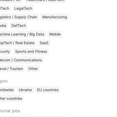
RTech
LegalTech
gistics / Supply Chain
Manufacturing
edia
DefTech
chine Learning / Big Data
Mobile
opTech / Real Estate
SaaS
curity
Sports and Fitness
lecom / Communications
avel / Tourism
Other
gion
rldwide
Ukraine
EU countries
her countries
torial jobs