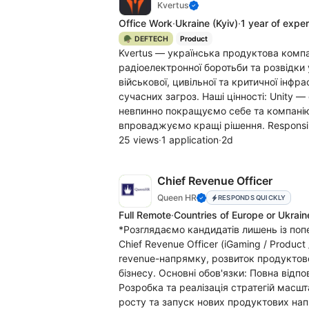
Kvertus
Office Work
·
Ukraine
(Kyiv)
·
1 year of expe
🪖 DEFTECH
Product
Kvertus — українська продуктова компа
радіоелектронної боротьби та розвідки 
військової, цивільної та критичної інфр
сучасних загроз. Наші цінності: Unity —
невпинно покращуємо себе та компанію
впроваджуємо кращі рішення. Responsib
25 views
·
1 application
·
2d
Chief Revenue Officer
Queen HR
RESPONDS QUICKLY
Full Remote
·
Countries of Europe or Ukrain
*Розглядаємо кандидатів лишень із по
Chief Revenue Officer (iGaming / Produc
revenue-напрямку, розвиток продуктово
бізнесу. Основні обов'язки: Повна відпо
Розробка та реалізація стратегій масш
росту та запуск нових продуктових нап