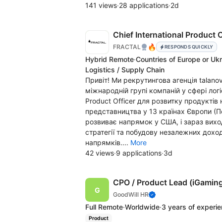
141 views
·
28 applications
·
2d
Chief International Product O
🔥
FRACTAL
RESPONDS QUICKLY
Hybrid Remote
·
Countries of Europe or Uk
Logistics / Supply Chain
Привіт! Ми рекрутингова агенція talan
міжнародній групі компаній у сфері логі
Product Officer для розвитку продукті
представництва у 13 країнах Європи (По
розвиває напрямок у США, і зараз вих
стратегії та побудову незалежних дохо
напрямків....
More
42 views
·
9 applications
·
3d
CPO / Product Lead (iGamin
GoodWill HR
Full Remote
·
Worldwide
·
3 years of experi
Product