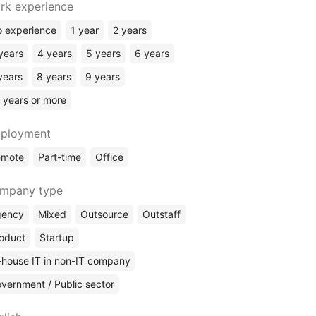
rk experience
Chief Business Development Officer (CBDO)
 experience
1 year
2 years
Chief Product Officer (CPO)
Chief Financial Officer (CFO)
years
4 years
5 years
6 years
Finances
years
8 years
9 years
(Other)
 years or more
ployment
emote
Part-time
Office
mpany type
gency
Mixed
Outsource
Outstaff
oduct
Startup
-house IT in non-IT company
vernment / Public sector