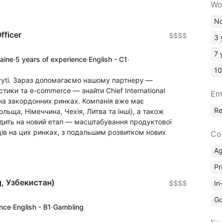
Wo
No
fficer
$$$$
3 
7 
raine
·
5 years of experience
·
English - C1
·
10
ovyti. Зараз допомагаємо нашому партнеру —
стики та e-commerce — знайти Chief International
Em
в на закордонних ринках. Компанія вже має
R
льща, Німеччина, Чехія, Литва та інші), а також
одить на новий етап — масштабування продуктової
дів на цих ринках, з подальшим розвитком нових
Co
A
Pr
g, Узбекистан)
In
$$$$
Go
ence
·
English - B1
·
Gambling