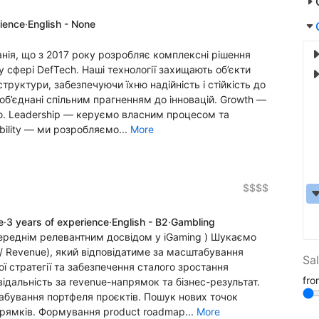
rience
·
English - None
нія, що з 2017 року розробляє комплексні рішення
у сфері DefTech. Наші технології захищають об’єкти
аструктури, забезпечуючи їхню надійність і стійкість до
 об’єднані спільним прагненням до інновацій. Growth —
. Leadership — керуємо власним процесом та
ility — ми розробляємо...
More
$$$$
e
·
3 years of experience
·
English - B2
·
Gambling
переднім релевантним досвідом у iGaming ) Шукаємо
t / Revenue), який відповідатиме за масштабування
Sa
ї стратегії та забезпечення сталого зростання
fr
відальність за revenue-напрямок та бізнес-результат.
табування портфеля проєктів. Пошук нових точок
рямків. Формування product roadmap...
More