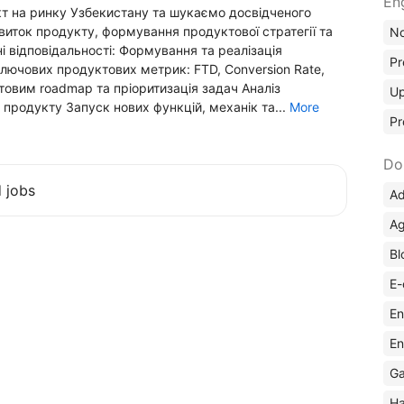
En
т на ринку Узбекистану та шукаємо досвідченого
звиток продукту, формування продуктової стратегії та
No
і відповідальності: Формування та реалізація
Pr
ключових продуктових метрик: FTD, Conversion Rate,
товим roadmap та пріоритизація задач Аналіз
Up
 продукту Запуск нових функцій, механік та...
More
Pr
Do
d jobs
Ad
Ag
Bl
E-
En
En
Ga
Ha