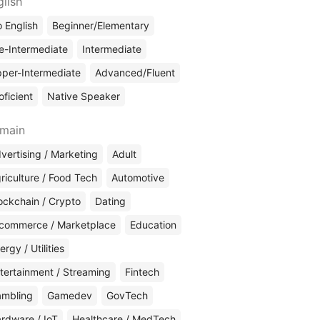
glish
 English
Beginner/Elementary
e-Intermediate
Intermediate
per-Intermediate
Advanced/Fluent
oficient
Native Speaker
main
vertising / Marketing
Adult
riculture / Food Tech
Automotive
ockchain / Crypto
Dating
commerce / Marketplace
Education
ergy / Utilities
tertainment / Streaming
Fintech
mbling
Gamedev
GovTech
rdware / IoT
Healthcare / MedTech