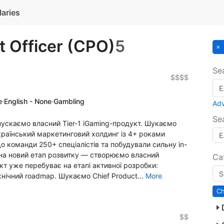
laries
t Officer (CPO)
5
Se
$$$$
e
·
English - None
·
Gambling
Ad
Se
Запускаємо власний Tier-1 iGaming-продукт. Шукаємо
країнський маркетинговий холдинг із 4+ роками
до команди 250+ спеціалістів та побудували сильну in-
на новий етап розвитку — створюємо власний
Ca
єкт уже перебуває на етапі активної розробки:
нічний roadmap. Шукаємо Chief Product...
More
Ch
$$