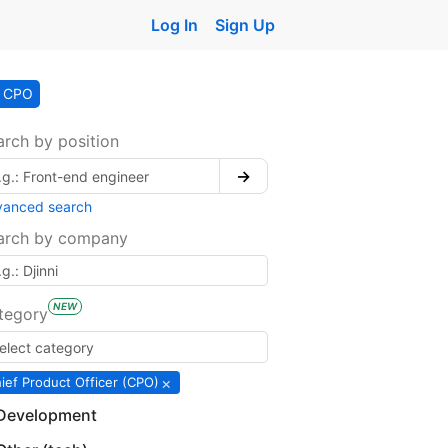
Log In
Sign Up
CPO
arch by position
→
vanced search
arch by company
NEW
tegory
×
ief Product Officer (CPO)
Development