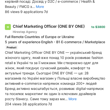
керівній посаді. Досвід у D2C / e-commerce / Health &
Beauty / FMCG з...
More
86 views
·
9 applications
·
7d
Chief Marketing Officer (ONE BY ONE)
to $3800
Hirestep Agency
Full Remote
·
Countries of Europe or Ukraine
·
5 years of experience
·
English - B1
·
E-commerce / Marketplace
Product
Chief Marketing Officer ONE BY ONE — український бренд
жіночого одягу, який вже понад 10 років розвиває fashion
retail в Україні та за її межами. Ми створюємо одяг для
жінок, який поєднує сучасний дизайн, комфорт та
актуальні тренди. Сьогодні ONE BY ONE — це: 28
магазинів по Україні магазин у Польщі власне виробництво
активний e-commerce напрямок команда 200+ людей
Бренд активно масштабується, розвиває digital-напрямок
та посилює маркетинг як один із ключових драйверів
росту бізнесу. Саме тому зараз ми...
More
204 views
·
38 applications
·
7d