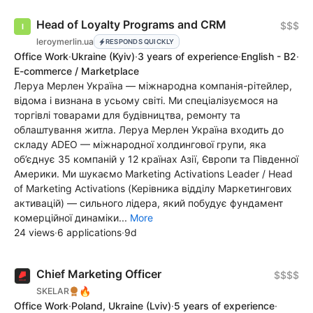
Head of Loyalty Programs and CRM
$$$
leroymerlin.ua
RESPONDS QUICKLY
Office Work
·
Ukraine
(Kyiv)
·
3 years of experience
·
English - B2
·
E-commerce / Marketplace
Леруа Мерлен Україна — міжнародна компанія-рітейлер,
відома і визнана в усьому світі. Ми спеціалізуємося на
торгівлі товарами для будівництва, ремонту та
облаштування житла. Леруа Мерлен Україна входить до
складу ADEO — міжнародної холдингової групи, яка
об’єднує 35 компаній у 12 країнах Азії, Європи та Південної
Америки. Ми шукаємо Marketing Activations Leader / Head
of Marketing Activations (Керівника відділу Маркетингових
активацій) — сильного лідера, який побудує фундамент
комерційної динаміки...
More
24 views
·
6 applications
·
9d
Chief Marketing Officer
$$$$
🔥
SKELAR
Office Work
·
Poland, Ukraine
(Lviv)
·
5 years of experience
·