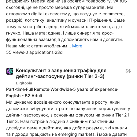
роздрібних мереж країни за обсягом товарообігу. VARUS
сьогодні, це не просто мережа супермаркетів. Ми
створюємо digital‑екосистему, що поєднує e‑commerce,
роздріб, логістику, аналітику й сучасні IT‑рішення. Саме
тому нам потрібен лідер, який мислить системно, а діє
гнучко. Наша мета: єдина, і лише синергія та крос-
функціональна взаємодія допомагають нам її досягати.
Наша місія: стати улюбленим...
More
55 views
·
0 applications
·
23d
Консультант з залучення трафіку для
$$
дейтинг-застосунку (ринки Tier 2-3)
Digitopia
Part-time
·
Full Remote
·
Worldwide
·
5 years of experience
·
English - B2
·
Adult
Ми шукаємо досвідченого консультанта з росту, який
допоможе вибудувати стратегію залучення користувачів у
дейтинг-застосунок, з основним фокусом на ринки Tier 2 і
Tier 3. Нам потрібна людина з сильним практичним
досвідом саме в дейтингу, яка добре розуміє, які канали
та підходи працюють на emerging markets, і може давати