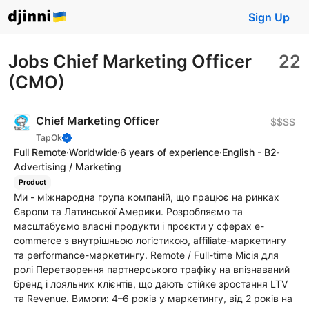
Sign Up
Jobs Chief Marketing Officer
22
(CMO)
Chief Marketing Officer
$$$$
TapOk
Full Remote
·
Worldwide
·
6 years of experience
·
English - B2
·
Advertising / Marketing
Product
Ми - міжнародна група компаній, що працює на ринках
Європи та Латинської Америки. Розробляємо та
масштабуємо власні продукти і проєкти у сферах e-
commerce з внутрішньою логістикою, affiliate-маркетингу
та performance-маркетингу. Remote / Full-time Місія для
ролі Перетворення партнерського трафіку на впізнаваний
бренд і лояльних клієнтів, що дають стійке зростання LTV
та Revenue. Вимоги: 4–6 років у маркетингу, від 2 років на