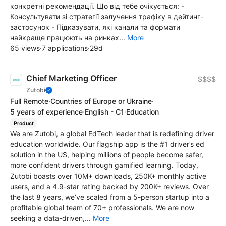
конкретні рекомендації. Що від тебе очікується: -
Консультувати зі стратегії залучення трафіку в дейтинг-
застосунок - Підказувати, які канали та формати
найкраще працюють на ринках...
More
65 views
·
7 applications
·
29d
Chief Marketing Officer
$$$$
Zutobi
Full Remote
·
Countries of Europe or Ukraine
·
5 years of experience
·
English - C1
·
Education
Product
We are Zutobi, a global EdTech leader that is redefining driver
education worldwide. Our flagship app is the #1 driver’s ed
solution in the US, helping millions of people become safer,
more confident drivers through gamified learning. Today,
Zutobi boasts over 10M+ downloads, 250K+ monthly active
users, and a 4.9-star rating backed by 200K+ reviews. Over
the last 8 years, we’ve scaled from a 5-person startup into a
profitable global team of 70+ professionals. We are now
seeking a data-driven,...
More