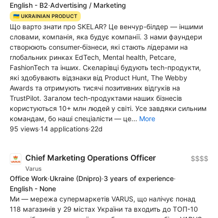
English - B2
·
Advertising / Marketing
🇺🇦 UKRAINIAN PRODUCT
Що варто знати про SKELAR? Це венчур-білдер — іншими
словами, компанія, яка будує компанії. З нами фаундери
створюють consumer-бізнеси, які стають лідерами на
глобальних ринках EdTech, Mental health, Petcare,
FashionTech та інших. Скеларівці будують tech-продукти,
які здобувають відзнаки від Product Hunt, The Webby
Awards та отримують тисячі позитивних відгуків на
TrustPilot. Загалом tech-продуктами наших бізнесів
користуються 10+ млн людей у світі. Усе завдяки сильним
командам, бо наші спеціалісти — це...
More
95 views
·
14 applications
·
22d
Chief Marketing Operations Officer
$$$$
Varus
Office Work
·
Ukraine
(Dnipro)
·
3 years of experience
·
English - None
Ми — мережа супермаркетів VARUS, що налічує понад
118 магазинів у 29 містах України та входить до ТОП-10