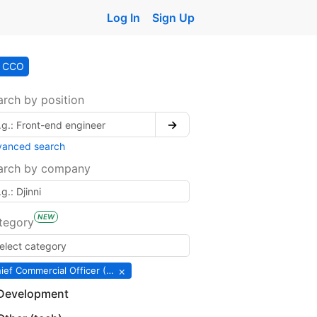
Log In
Sign Up
CCO
arch by position
→
vanced search
arch by company
NEW
tegory
×
Chief Commercial Officer (CCO)
Development