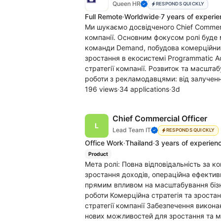
Queen HR
RESPONDS QUICKLY
Full Remote
·
Worldwide
·
7 years of experi
Ми шукаємо досвідченого Chief Commerc
компанії. Основним фокусом ролі буде
команди Demand, побудова комерційни
зростання в екосистемі Programmatic Ad
стратегії компанії. Розвиток та масш
роботи з рекламодавцями: від залучен
196 views
·
34 applications
·
3d
Chief Commercial Officer
Lead Team IT
RESPONDS QUICKLY
Office Work
·
Thailand
·
3 years of experien
Product
Мета ролі: Повна відповідальність за к
зростання доходів, операційна ефективн
прямим впливом на масштабування бізн
роботи Комерційна стратегія та зростан
стратегії компанії Забезпечення викон
нових можливостей для зростання та м