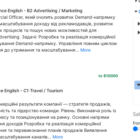
ence
·
English - B2
·
Advertising / Marketing
ial Officer, який очолить розвиток Demand-напрямку
 масштабування доходу від рекламодавців, розвиток
х процесів та пошук нових можливостей для
vertising. Задачі: Розробка та реалізація комерційної
табування Demand-напрямку. Управління повним циклом
ня до утримання та масштабування...
More
to $10000
ce
·
English - C1
·
Travel / Tourism
омерційні результати компанії — стратегія продажів,
ість та лідерство команди. Рівень: Виконавча роль із
Sa
есу та позиціонування на ринку. Основні напрями
fr
ня доходів Розробка та реалізація комерційної
ання та перевиконання планів продажів Виявлення
асштабування каналів...
More