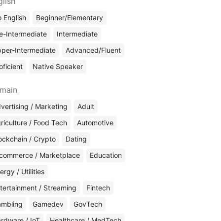
glish
 English
Beginner/Elementary
e-Intermediate
Intermediate
per-Intermediate
Advanced/Fluent
oficient
Native Speaker
main
vertising / Marketing
Adult
riculture / Food Tech
Automotive
ockchain / Crypto
Dating
commerce / Marketplace
Education
ergy / Utilities
tertainment / Streaming
Fintech
mbling
Gamedev
GovTech
rdware / IoT
Healthcare / MedTech