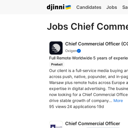
Candidates
Jobs
Sa
Jobs Chief Commer
Chief Commercial Officer (C
Oxigen
Full Remote
·
Worldwide
·
5 years of experi
Product
Our client is a full-service media buying
across push, native, popunder, and in-pa
Warsaw plus remote hubs across Europe 
expertise in digital advertising. The busi
now looking for a Chief Commercial Officer
drive stable growth of company...
More
95 views
·
24 applications
·
19d
Chief Commercial Officer