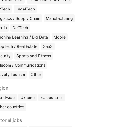
RTech
LegalTech
gistics / Supply Chain
Manufacturing
edia
DefTech
chine Learning / Big Data
Mobile
opTech / Real Estate
SaaS
curity
Sports and Fitness
lecom / Communications
avel / Tourism
Other
gion
rldwide
Ukraine
EU countries
her countries
torial jobs