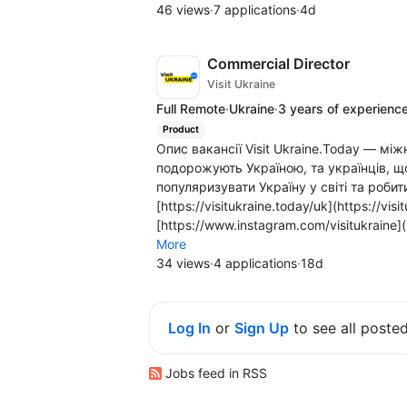
46 views
·
7 applications
·
4d
Commercial Director
Visit Ukraine
Full Remote
·
Ukraine
·
3 years of experienc
Product
Опис вакансії Visit Ukraine.Today — між
подорожують Україною, та українців, щ
популяризувати Україну у світі та роби
[https://visitukraine.today/uk](https://vis
[https://www.instagram.com/visitukraine](
More
34 views
·
4 applications
·
18d
Log In
or
Sign Up
to see all poste
Jobs feed in RSS