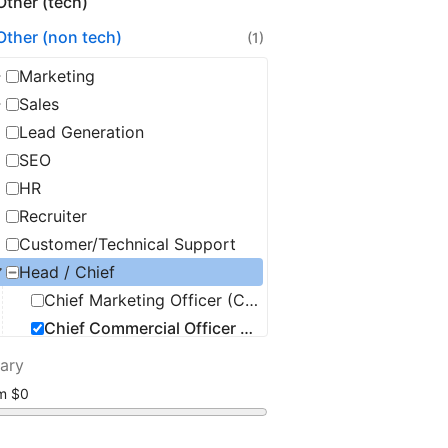
Other (tech)
Other (non tech)
(1)
Marketing
Sales
Lead Generation
SEO
HR
Recruiter
Customer/Technical Support
Head / Chief
Chief Marketing Officer (CMO)
Chief Commercial Officer (CCO)
Chief Security Officer (CSO)
lary
Chief Information Officer (CIO)
om
Chief Operating Officer (COO)
Chief Executive Officer (CEO)