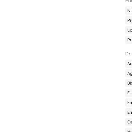
En
No
Pr
Up
Pr
Do
Ad
Ag
Bl
E-
En
En
Ga
Ha