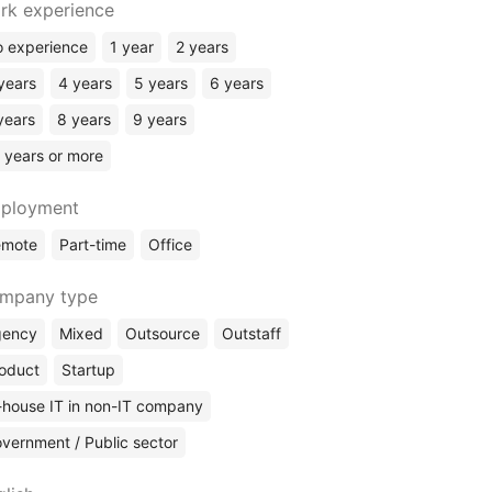
rk experience
Chief Business Development Officer (CBDO)
 experience
1 year
2 years
Chief Product Officer (CPO)
Chief Financial Officer (CFO)
years
4 years
5 years
6 years
Finances
years
8 years
9 years
(Other)
 years or more
ployment
emote
Part-time
Office
mpany type
gency
Mixed
Outsource
Outstaff
oduct
Startup
-house IT in non-IT company
vernment / Public sector