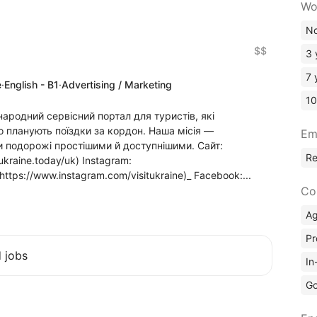
Wo
No
$$
3 
7 
e
·
English - B1
·
Advertising / Marketing
10
народний сервісний портал для туристів, які
о планують поїздки за кордон. Наша місія —
Em
ти подорожі простішими й доступнішими. Сайт:
R
itukraine.today/uk) Instagram:
https://www.instagram.com/visitukraine)_ Facebook:...
Co
A
Pr
d jobs
In
Go