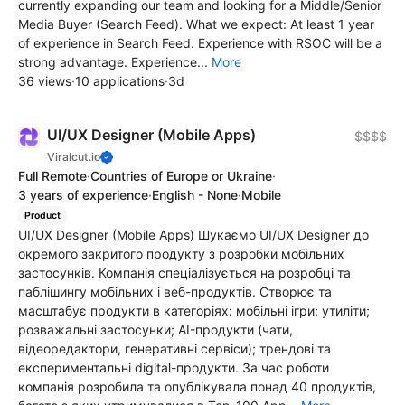
currently expanding our team and looking for a Middle/Senior
Media Buyer (Search Feed). What we expect: At least 1 year
of experience in Search Feed. Experience with RSOC will be a
strong advantage. Experience...
More
36 views
·
10 applications
·
3d
UI/UX Designer (Mobile Apps)
$$$$
Viralcut.io
Full Remote
·
Countries of Europe or Ukraine
·
3 years of experience
·
English - None
·
Mobile
Product
UI/UX Designer (Mobile Apps) Шукаємо UI/UX Designer до
окремого закритого продукту з розробки мобільних
застосунків. Компанія спеціалізується на розробці та
паблішингу мобільних і веб-продуктів. Створює та
масштабує продукти в категоріях: мобільні ігри; утиліти;
розважальні застосунки; AI-продукти (чати,
відеоредактори, генеративні сервіси); трендові та
експериментальні digital-продукти. За час роботи
компанія розробила та опублікувала понад 40 продуктів,