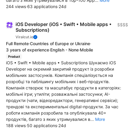
багато з яких утримувалися в Top-100 App...
More
244 views
·
63 applications
·
24d
iOS Developer (iOS • Swift • Mobile apps •
$$$$
Subscriptions)
Viralcut.io
Full Remote
·
Countries of Europe or Ukraine
·
3 years of experience
·
English - None
·
Mobile
Product
iOS • Swift • Mobile apps • Subscriptions Шукаємо iOS
Developer на окремий закритий продукт із розробки
мобільних застосунків. Компанія спеціалізується на
розробці та паблішингу мобільних і веб-продуктів.
Компанія створює та масштабує продукти в категоріях:
мобільні ігри; утиліти; розважальні застосунки; AI-
продукти (чати, відеоредактори, генеративні сервіси);
трендові та експериментальні digital-продукти. За час
роботи компанія розробила та опублікувала 40+
продуктів, багато з яких утримувалися в...
More
188 views
·
50 applications
·
24d