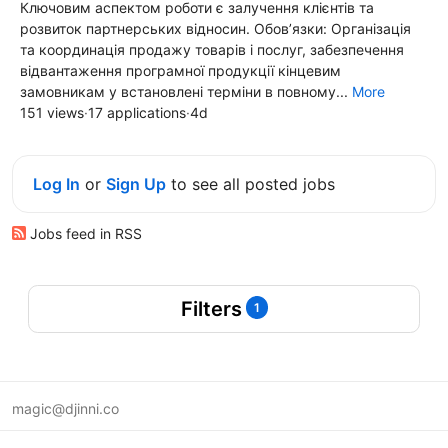
Ключовим аспектом роботи є залучення клієнтів та
розвиток партнерських відносин. Обов’язки: Організація
та координація продажу товарів і послуг, забезпечення
відвантаження програмної продукції кінцевим
замовникам у встановлені терміни в повному...
More
151 views
·
17 applications
·
4d
Log In
or
Sign Up
to see all posted jobs
Jobs feed in RSS
Filters
1
magic@djinni.co
Terms of Use