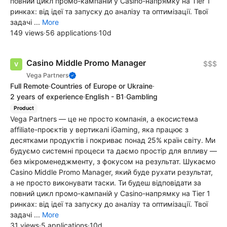
повний цикл промо-кампаній у Casino-напрямку на Tier 1
ринках: від ідеї та запуску до аналізу та оптимізації. Твої
задачі ...
More
149 views
·
56 applications
·
10d
Casino Middle Promo Manager
$$$
Vega Partners
Full Remote
·
Countries of Europe or Ukraine
·
2 years of experience
·
English - B1
·
Gambling
Product
Vega Partners — це не просто компанія, а екосистема
affiliate-проєктів у вертикалі iGaming, яка працює з
десятками продуктів і покриває понад 25% країн світу. Ми
будуємо системні процеси та даємо простір для впливу —
без мікроменеджменту, з фокусом на результат. Шукаємо
Casino Middle Promo Manager, який буде рухати результат,
а не просто виконувати таски. Ти будеш відповідати за
повний цикл промо-кампаній у Casino-напрямку на Tier 1
ринках: від ідеї та запуску до аналізу та оптимізації. Твої
задачі ...
More
31 views
·
5 applications
·
10d