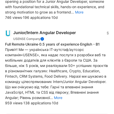
opening a position for a Junior Angular Developer, someone
with foundational technical skills, hands-on experience, and
strong motivation to grow as a frontend...
More
746 views
·
196 applications
·
10d
Junior/Intern Angular Developer
$
USENSE Company
Full Remote
·
Ukraine
·
0.5 years of experience
·
English - B1
Привіт! Ми — українська ІТ-аутстаф/аутсорс
компанія«USENSE», яка надає послуги з розробки веб та
мобільних додатків для клієнтів з Європи та США. За
більше, ніж 5 років, ми реалізували 50+ успішних проєктів
в різноманітних галузях: Healthcare, Crypto, Education,
Fintech, CRM Systems, Food Delivery. Наразі ми шукаємо в
команду цілеспрямованих Intern/Junior Angular Developer.
Що ми очікуємо від тебе: Гарні та впевнені знання
JavaScript, HTML та CSS від півроку; Впевнені знання
Angular; Рівень розмовної...
More
959 views
·
138 applications
·
10d