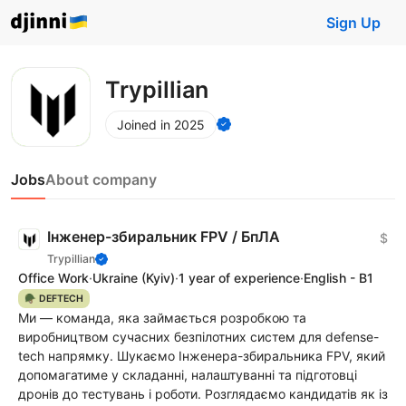
Sign Up
Trypillian
Joined in 2025
Jobs
About company
Інженер-збиральник FPV / БпЛА
$
Trypillian
Office Work
·
Ukraine
(Kyiv)
·
1 year of experience
·
English - B1
🪖 DEFTECH
Ми — команда, яка займається розробкою та
виробництвом сучасних безпілотних систем для defense-
tech напрямку. Шукаємо Інженера-збиральника FPV, який
допомагатиме у складанні, налаштуванні та підготовці
дронів до тестувань і роботи. Розглядаємо кандидатів як із