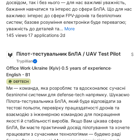
досвідом, так і без нього — для нас важливі уважність,
бажання навчатися та інтерес до сфери БпЛА. Що для нас
важливо: інтерес до сфери FPV-дронів та безпілотних
систем; базове розуміння електроніки буде перевагою;
уважність до деталей та...
More
145 views
·
17 applications
·
2d
Пілот-тестувальник БпЛА / UAV Test Pilot
$
Trypillian
Office Work
·
Ukraine
(Kyiv)
·
0.5 years of experience
·
English - B1
🪖 DEFTECH
Ми — команда, яка розробляє та вдосконалює сучасні
безпілотні системи для defense-tech напрямку. Шукаємо
Пілота-тестувальника БпЛА, який буде відповідати за
тестові польоти, перевірку працездатності дронів та
взаємодію з інженерною командою для покращення
якості й стабільності виробів. Якщо Вам цікава сфера
БпЛА, Ви маєте практичний досвід пілотування та хочете
працювати з сучасними технологіями — будемо раді