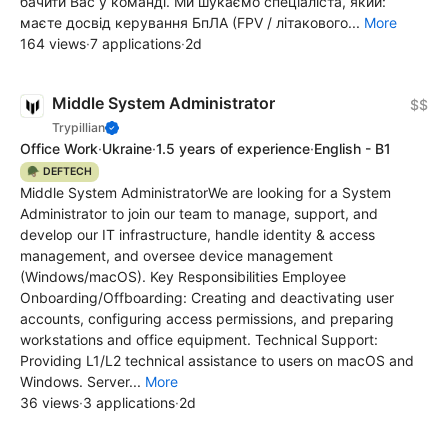
бачити Вас у команді. Ми шукаємо спеціаліста, який:
маєте досвід керування БпЛА (FPV / літакового...
More
164 views
·
7 applications
·
2d
Middle System Administrator
$$
Trypillian
Office Work
·
Ukraine
·
1.5 years of experience
·
English - B1
🪖 DEFTECH
Middle System AdministratorWe are looking for a System
Administrator to join our team to manage, support, and
develop our IT infrastructure, handle identity & access
management, and oversee device management
(Windows/macOS). Key Responsibilities Employee
Onboarding/Offboarding: Creating and deactivating user
accounts, configuring access permissions, and preparing
workstations and office equipment. Technical Support:
Providing L1/L2 technical assistance to users on macOS and
Windows. Server...
More
36 views
·
3 applications
·
2d