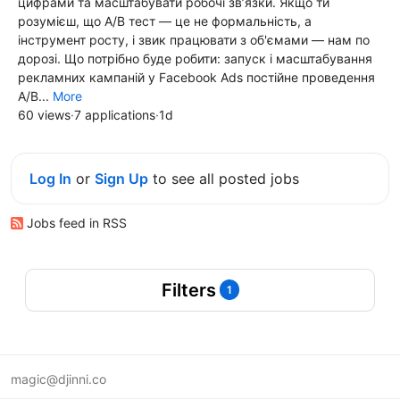
цифрами та масштабувати робочі зв’язки. Якщо ти
розумієш, що A/B тест — це не формальність, а
інструмент росту, і звик працювати з об'ємами — нам по
дорозі. Що потрібно буде робити: запуск і масштабування
рекламних кампаній у Facebook Ads постійне проведення
A/B...
More
60 views
·
7 applications
·
1d
Log In
or
Sign Up
to see all posted jobs
Jobs feed in RSS
Filters
1
magic@djinni.co