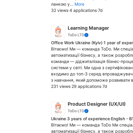
ланкою у...
More
32 views
·
4 applications
·
7d
Learning Manager
ToDo LTD
Office Work
·
Ukraine
(Kyiv)
·
1 year of expe
Вітаємо! Ми — команда ToDo. Ми спеці
автоматизації бізнесу, а також розроб
команди — діджиталізація бізнес-проце
системи у світі. Ми одна з сертифікован
входимо до топ-3 серед впроваджувач
з навчання, який допоможе розвивати в
231 views
·
29 applications
·
7d
Product Designer (UX/UI)
ToDo LTD
Ukraine
·
3 years of experience
·
English - B
Вітаємо! Ми — команда ToDo Ми спеціа
автоматизації бізнесу, а також розроб