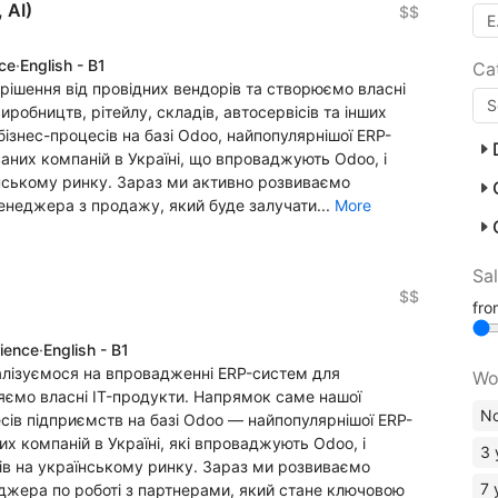
 AI)
$$
nce
·
English - B1
Ca
ішення від провідних вендорів та створюємо власні
робництв, рітейлу, складів, автосервісів та інших
бізнес-процесів на базі Odoo, найпопулярнішої ERP-
ваних компаній в Україні, що впроваджують Odoo, і
їнському ринку. Зараз ми активно розвиваємо
енеджера з продажу, який буде залучати...
More
Sa
$$
fr
rience
·
English - B1
алізуємося на впровадженні ERP-систем для
Wo
ляємо власні IT-продукти. Напрямок саме нашої
No
сів підприємств на базі Odoo — найпопулярнішої ERP-
их компаній в Україні, які впроваджують Odoo, і
3 
в на українському ринку. Зараз ми розвиваємо
7 
жера по роботі з партнерами, який стане ключовою