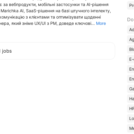
 за вебпродукти, мобільні застосунки та AI-рішення
Pr
Marichka AI, SaaS-рішення на базі штучного інтелекту,
комунікацію з клієнтами та оптимізувати щоденні
Do
ра, який зніме UX/UI з PM, доведе ключові...
More
Ad
Ag
Bl
d jobs
E-
En
En
Ga
Ha
H
Lo
M