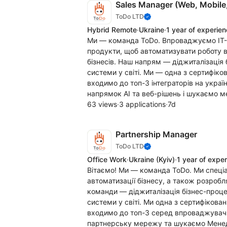
Sales Manager (Web, Mobile,
ToDo LTD
Hybrid Remote
·
Ukraine
·
1 year of experie
Ми — команда ToDo. Впроваджуємо IT-р
продукти, щоб автоматизувати роботу ви
бізнесів. Наш напрям — діджиталізація 
системи у світі. Ми — одна з сертифіко
входимо до топ-3 інтеграторів на укра
напрямок AI та веб-рішень і шукаємо м
63 views
·
3 applications
·
7d
Partnership Manager
ToDo LTD
Office Work
·
Ukraine
(Kyiv)
·
1 year of expe
Вітаємо! Ми — команда ToDo. Ми спеці
автоматизації бізнесу, а також розроб
команди — діджиталізація бізнес-проце
системи у світі. Ми одна з сертифікован
входимо до топ-3 серед впроваджувачі
партнерську мережу та шукаємо Менед