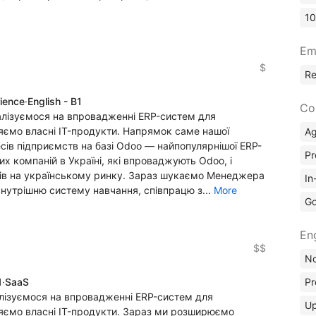
10
Em
$
R
rience
·
English - B1
Co
алізуємося на впровадженні ERP-систем для
ляємо власні IT-продукти. Напрямок саме нашої
A
сів підприємств на базі Odoo — найпопулярнішої ERP-
Pr
их компаній в Україні, які впроваджують Odoo, і
ів на українському ринку. Зараз шукаємо Менеджера
In
нутрішню систему навчання, співпрацю з...
More
Go
En
$$
No
1
·
SaaS
Pr
лізуємося на впровадженні ERP-систем для
Up
ляємо власні IT-продукти. Зараз ми розширюємо