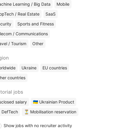
chine Learning / Big Data
Mobile
opTech / Real Estate
SaaS
curity
Sports and Fitness
lecom / Communications
avel / Tourism
Other
gion
rldwide
Ukraine
EU countries
her countries
torial jobs
sclosed salary
🇺🇦 Ukrainian Product
 DefTech
⏳ Mobilisation reservation
Show jobs with no recruiter activity