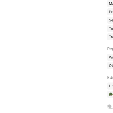
Ma
Pr
Se
Te
Tr
Re
Wo
Ot
Edi
Di
🪖