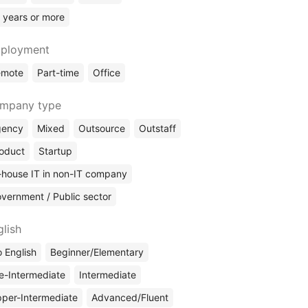
 years or more
ployment
emote
Part-time
Office
mpany type
gency
Mixed
Outsource
Outstaff
oduct
Startup
-house IT in non-IT company
vernment / Public sector
glish
 English
Beginner/Elementary
e-Intermediate
Intermediate
per-Intermediate
Advanced/Fluent