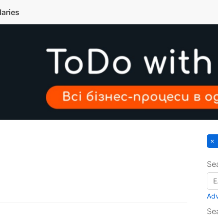
laries
Se
Ad
Se