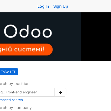
Log In
Sign Up
ToDo LTD
arch by position
→
vanced search
arch by company