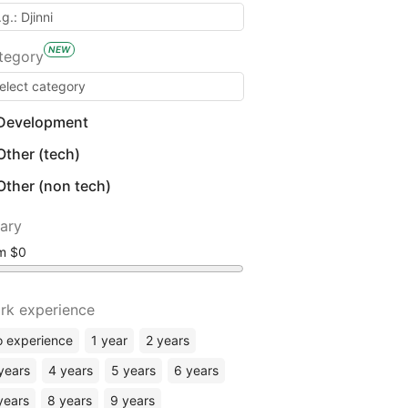
NEW
tegory
Development
Other (tech)
Other (non tech)
lary
om
rk experience
 experience
1 year
2 years
years
4 years
5 years
6 years
years
8 years
9 years