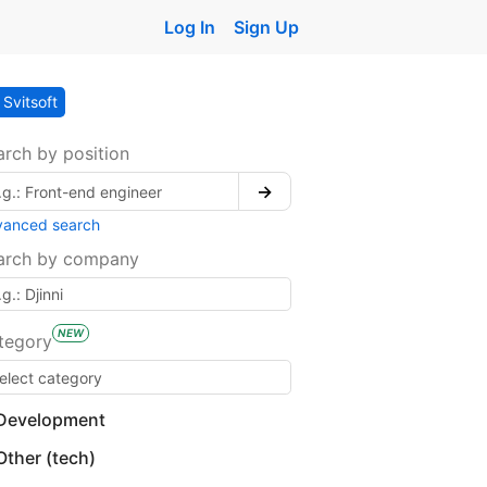
Log In
Sign Up
Svitsoft
arch by position
→
vanced search
arch by company
NEW
tegory
Development
Other (tech)