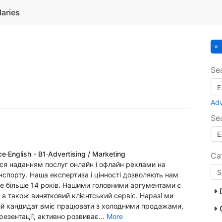
laries
Se
Ad
Se
ce
·
English - B1
·
Advertising / Marketing
Ca
ться наданням послуг онлайн і офлайн реклами на
нспорту. Наша експертиза і цінності дозволяють нам
же більше 14 років. Нашими головними аргументами є
, а також винятковий клієнтський сервіс. Наразі ми
ий кандидат вміє працювати з холодними продажами,
езентації, активно розвиває...
More