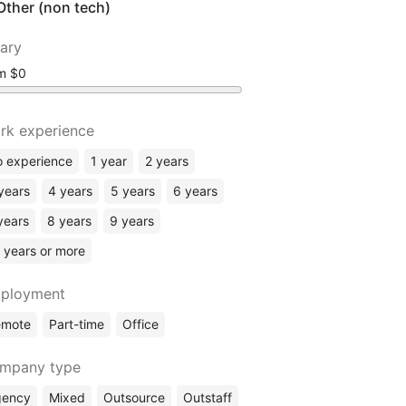
Other (non tech)
lary
om
rk experience
 experience
1 year
2 years
years
4 years
5 years
6 years
years
8 years
9 years
 years or more
ployment
emote
Part-time
Office
mpany type
gency
Mixed
Outsource
Outstaff