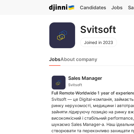
Candidates
Jobs
Sa
Svitsoft
Joined in 2023
Jobs
About company
Sales Manager
Svitsoft
Full Remote
·
Worldwide
·
1 year of experien
Svitsoft — це Digital-компанія, займає
ринку нерухомості, медицини і автотра
зайняти лідируючу позицію на ринку в
високоякісний і стабільний performance
шукаємо Sales Manager-а. Наш ідеальн
створювати та переконливо захищати пр