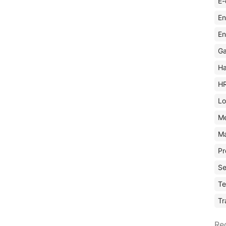
E-
En
En
Ga
Ha
H
Lo
M
Ma
Pr
Se
Te
Tr
Re