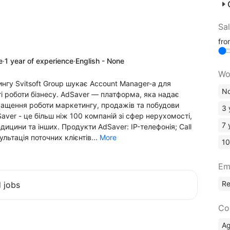
Sa
fr
e
·
1 year of experience
·
English - None
Wo
нгу Svitsoft Group шукає Account Manager-а для
No
 роботи бізнесу. AdSaver — платформа, яка надає
окращення роботи маркетингу, продажів та побудови
3 
aver - це більш ніж 100 компаній зі сфер нерухомості,
7 
дицини та інших. Продукти AdSaver: IP-телефонія; Call
ультація поточних клієнтів...
More
10
Em
R
d jobs
Co
A