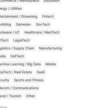
commerce / Marketplace
Education
ergy / Utilities
tertainment / Streaming
Fintech
mbling
Gamedev
GovTech
rdware / IoT
Healthcare / MedTech
RTech
LegalTech
gistics / Supply Chain
Manufacturing
edia
DefTech
chine Learning / Big Data
Mobile
opTech / Real Estate
SaaS
curity
Sports and Fitness
lecom / Communications
avel / Tourism
Other
gion