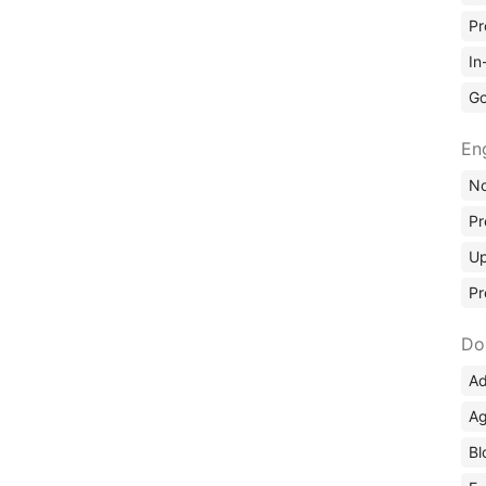
Pr
In
Go
En
No
Pr
Up
Pr
Do
Ad
Ag
Bl