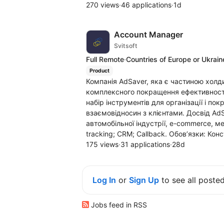
270 views
·
46 applications
·
1d
Account Manager
Svitsoft
Full Remote
·
Countries of Europe or Ukrain
Product
Компанія AdSaver, яка є частиною холди
комплексного покращення ефективності
набір інструментів для організації і п
взаємовідносин з клієнтами. Досвід AdS
автомобільної індустрії, e-commerce, ме
tracking; CRM; Callback. Обов’язки: Конс
175 views
·
31 applications
·
28d
Log In
or
Sign Up
to see all poste
Jobs feed in RSS