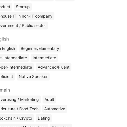
oduct
Startup
-house IT in non-IT company
vernment / Public sector
glish
 English
Beginner/Elementary
e-Intermediate
Intermediate
per-Intermediate
Advanced/Fluent
oficient
Native Speaker
main
vertising / Marketing
Adult
riculture / Food Tech
Automotive
ockchain / Crypto
Dating