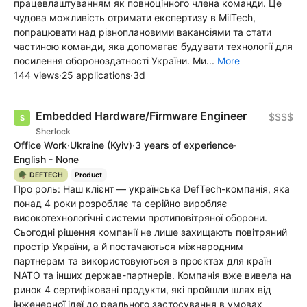
працевлаштуванням як повноцінного члена команди. Це
чудова можливість отримати експертизу в MilTech,
попрацювати над різноплановими вакансіями та стати
частиною команди, яка допомагає будувати технології для
посилення обороноздатності України. Ми...
More
144 views
·
25 applications
·
3d
Embedded Hardware/Firmware Engineer
$$$$
Sherlock
Office Work
·
Ukraine
(Kyiv)
·
3 years of experience
·
English - None
🪖 DEFTECH
Product
Про роль: Наш клієнт — українська DefTech-компанія, яка
понад 4 роки розробляє та серійно виробляє
високотехнологічні системи протиповітряної оборони.
Сьогодні рішення компанії не лише захищають повітряний
простір України, а й постачаються міжнародним
партнерам та використовуються в проєктах для країн
NATO та інших держав-партнерів. Компанія вже вивела на
ринок 4 сертифіковані продукти, які пройшли шлях від
інженерної ідеї до реального застосування в умовах