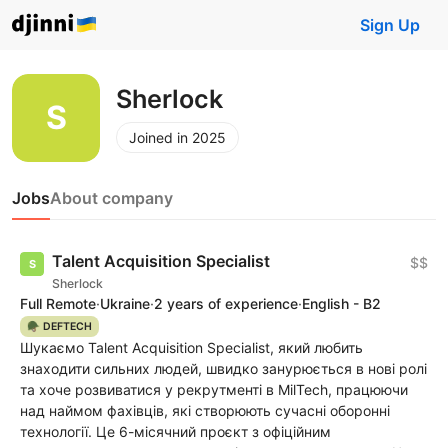
Sign Up
Sherlock
Joined in 2025
Jobs
About company
Talent Acquisition Specialist
$$
Sherlock
Full Remote
·
Ukraine
·
2 years of experience
·
English - B2
🪖 DEFTECH
Шукаємо Talent Acquisition Specialist, який любить
знаходити сильних людей, швидко занурюється в нові ролі
та хоче розвиватися у рекрутменті в MilTech, працюючи
над наймом фахівців, які створюють сучасні оборонні
технології. Це 6-місячний проєкт з офіційним