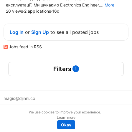
експлуатації. Ми шукаємо Electronics Engineer,...
More
20 views
·
2 applications
·
16d
Log In
or
Sign Up
to see all posted jobs
Jobs feed in RSS
Filters
1
magic@djinni.co
Terms of Use
We use cookies to improve your experience.
Suggest an idea
Learn more
Remote tech jobs in Europe
Okay